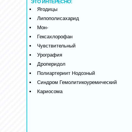
ЭТО ИНТЕРЕСНО:
Ягодицы
Липополисахарид
Мон-
Гексахлорофан
Чувствительный
Урография
Дроперидол
Полиартериит Нодозный
Синдром Гемолитикоуремический
Кариосома