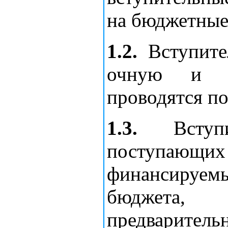
на бюджетные
1.2.
Вступите
очную и з
проводятся п
1.3.
Вступи
поступаю
финансируе
бюджета,
предваритель