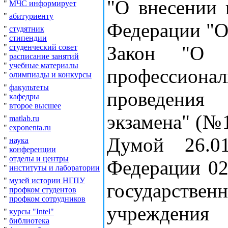
"О внесении 
"
МЧС информирует
"
абитуриенту
Федерации "О
"
студятник
"
стипендии
Закон "О 
"
студенческий совет
"
расписание занятий
"
учебные материалы
профессиона
"
олимпиады и конкурсы
"
факультеты
проведения
"
кафедры
"
второе высшее
экзамена" (№
"
matlab.ru
"
exponenta.ru
Думой 26.01
"
наука
"
конференции
"
отделы и центры
Федерации 02.
"
институты и лаборатории
"
музей истории НГПУ
государст
"
профком студентов
"
профком сотрудников
учреждения 
"
курсы "Intel"
"
библиотека