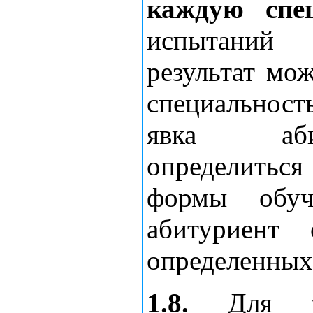
каждую спец
испытаний 
результат мож
специальност
явка абит
определитьс
формы обуч
абитуриент 
определенных
1.8.
Для уча