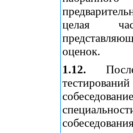
предварительн
целая час
представля
оценок.
1.12.
После 
тестирований
собеседова
специальност
собеседован