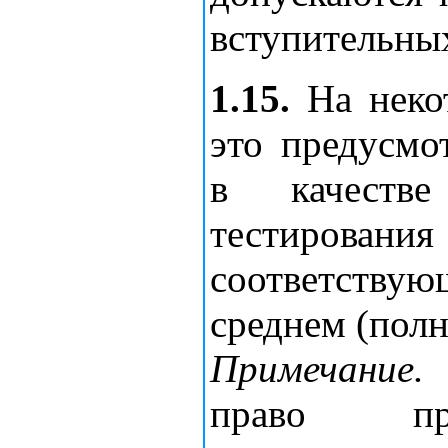
вступительны
1.15.
На некот
это предусмо
в качестве
тестирова
соответствую
среднем (пол
Примечание.
А
право про