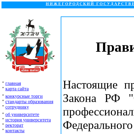
НИЖЕГОРОДСКИЙ ГОСУДАРСТВ
Прав
Настоящие пр
"
главная
"
карта сайта
Закона РФ "
"
конкурсные торги
"
стандарты образования
"
сотруднику
профессио
"
об университете
"
история университета
Федерального
"
ректорат
"
контакты