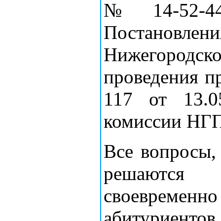
№14-52-44
Постановле
Нижегородс
проведения п
117 от 13.0
комиссии НГ
Все вопросы,
решаются 
своевремен
абитуриентов.