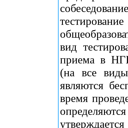
собеседов
тестиров
общеобразов
вид тестиров
приема в НГ
(на все виды
являются бес
время провед
определяют
утверждает