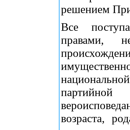
решением При
Все поступ
правами, н
происхож
имуществен
национальной
партийн
вероисповед
возраста, ро