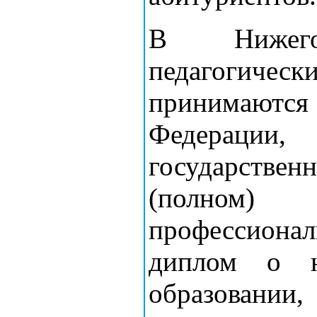
В Нижегор
педагогиче
принимают
Федераци
государств
(полном)
профессиона
диплом о н
образовании