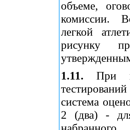
объеме, ого
комиссии. В
легкой атлет
рисунку пр
утвержденны
1.11.
При пр
тестировани
система оценок
2 (два) - д
набранног