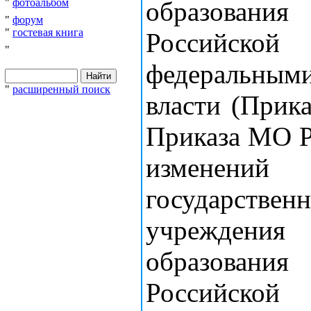
образования
"
фотоальбом
"
форум
"
гостевая книга
Российской
"
федеральным
"
расширенный поиск
власти (Прик
Приказа МО РФ
изменени
государст
учреждения 
образования
Российской