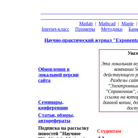
Matlab
|
Mathcad
|
Maple
Internet-класс
|
Примеры
|
Методики
|
Банк
Научно-практический журнал "Exponenta
Уваж
Эта локальная ве
Обновления в
компании S
локальной версии
действующего ре
сайта
Разделы сай
"Электронные
"Справочник",
ссылки на кот
Семинары,
данной копии, д
конференции
дост
Статьи, обзоры,
авторефераты
Подписка на рассылку
Студентам
новостей "Научное