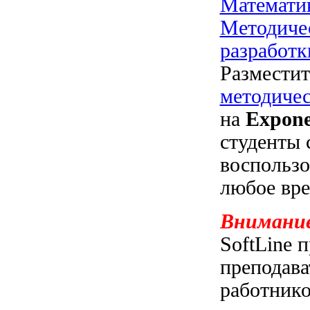
Математи
Методиче
разработк
Размести
методичес
на
Expone
студенты 
воспользо
любое вре
Внимани
SoftLine 
преподава
работнико