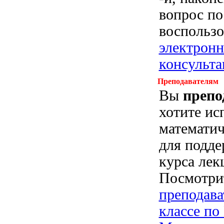
вопрос по 
воспольз
электрон
консульта
Преподавателям
Вы
препо
хотите ис
математич
для подд
курса ле
Посмотри
преподава
классе п