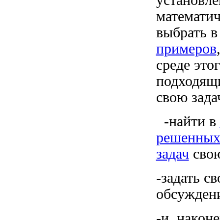
установле
математич
выбрать в
примеров
среде этог
подходящ
свою зада
-найти в
решенных
задач
сво
-задать с
обсужден
-и, након