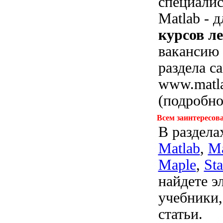
специалис
Matlab - 
курсов л
вакансию
раздела с
www.matla
(подробнос
Всем заинтересов
В раздел
Matlab
,
Ma
Maple
,
Sta
найдете э
учебники,
статьи.