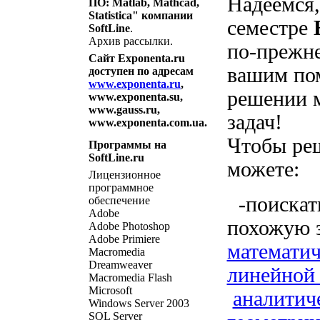
Надеемся,
ПО: Matlab, Mathcad,
Statistica" компании
семестре
SoftLine
.
Архив рассылки.
по-прежне
Сайт Exponenta.ru
вашим по
доступен по адресам
www.exponenta.ru
,
решении 
www.exponenta.su,
www.gauss.ru,
задач!
www.exponenta.com.ua.
Чтобы реш
Программы на
SoftLine.ru
можете:
Лицензионное
программное
-поискат
обеспечение
Adobe
похожую з
Adobe Photoshop
Adobe Primiere
математич
Macromedia
Dreamweaver
линейной 
Macromedia Flash
Microsoft
аналитич
Windows Server 2003
SQL Server