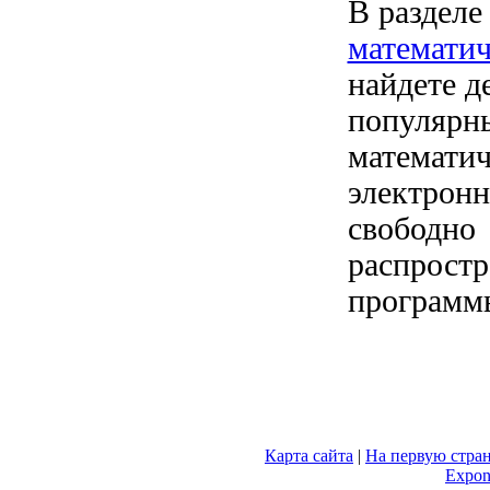
В раздел
математич
найдете д
популярн
математич
электронн
свободно
распрост
программ
Карта сайта
|
На первую стра
Expon