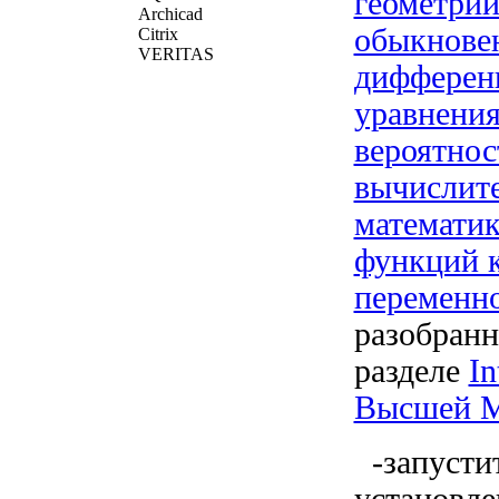
геометри
Archicad
обыкнове
Citrix
VERITAS
дифферен
уравнения
вероятнос
вычислит
математик
функций 
переменн
разобран
разделе
In
Высшей М
-запусти