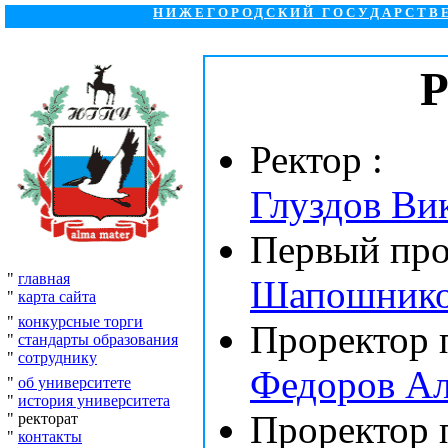
НИЖЕГОРОДСКИЙ ГОСУДАРСТВ
Р
Ректор :
Глуздов Ви
Первый про
"
главная
Шапошников
"
карта сайта
"
конкурсные торги
Проректор 
"
стандарты образования
"
сотруднику
Федоров Ал
"
об университете
"
история университета
Проректор 
" ректорат
"
контакты