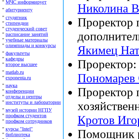
"
МЧС информирует
Николина В
"
абитуриенту
"
студятник
Проректор 
"
стипендии
"
студенческий совет
дополнител
"
расписание занятий
"
учебные материалы
"
олимпиады и конкурсы
Якимец Нат
"
факультеты
"
кафедры
Проректор:
"
второе высшее
"
matlab.ru
Пономарев 
"
exponenta.ru
"
наука
Проректор 
"
конференции
"
отделы и центры
хозяйственн
"
институты и лаборатории
"
музей истории НГПУ
"
профком студентов
Кротов Иго
"
профком сотрудников
"
курсы "Intel"
Помощник р
"
библиотека