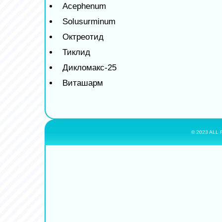
Acephenum
Solusurminum
Октреотид
Тиклид
Дикломакс-25
Виташарм
© 2023 ALL