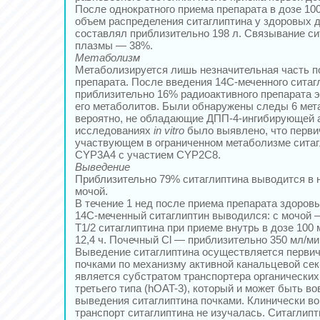
После однократного приема препарата в дозе 10
объем распределения ситаглиптина у здоровых 
составлял приблизительно 198 л. Связывание си
плазмы — 38%.
Метаболизм
Метаболизируется лишь незначительная часть п
препарата. После введения 14С-меченного ситаг
приблизительно 16% радиоактивного препарата э
его метаболитов. Были обнаружены следы 6 мет
вероятно, не обладающие ДПП-4-ингибирующей 
исследованиях
in vitro
было выявлено, что перв
участвующем в ограниченном метаболизме ситаг
CYP3A4 с участием CYP2C8.
Выведение
Приблизительно 79% ситаглиптина выводится в 
мочой.
В течение 1 нед после приема препарата здоро
14С-меченный ситаглиптин выводился: с мочой 
T1/2 ситаглиптина при приеме внутрь в дозе 100
12,4 ч. Почечный Cl — приблизительно 350 мл/ми
Выведение ситаглиптина осуществляется первич
почками по механизму активной канальцевой сек
является субстратом транспортера органических
третьего типа (hOAT-3), который и может быть в
выведения ситаглиптина почками. Клинически во
транспорт ситаглиптина не изучалась. Ситаглипт