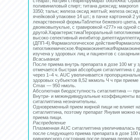
стеарат; натрия стеарилфумарат
оболочка:
Opadr
поливиниловый спирт; титана диоксид; макрогол
3350; тальк; железа оксид желтый; железа оксид
ячейковой упаковке 14 шт.; в пачке картонной 2 
лекарственной формыТаблетки бежевого цвета, 
двояковыпуклые, с гравировкой «277» на одной с
другой.ХарактеристикаПероральный гипогликеми
высоко селективный ингибитор дипептидилпепти
(ДПП-4).Фармакологическое действиеФармаколог
гипогликемическое.ФармакокинетикаФармакокине
изучена у здоровых лиц и пациентов с сахарным 
Всасывание
После приема внутрь препарата в дозе 100 мг у 
отмечается быстрая абсорбция ситаглиптина с
через 1–4 ч. AUC увеличивается пропорциональн
здоровых субъектов 8,52 мкмоль Ч ч при приеме в
Cmax — 950 нмоль.
Абсолютная биодоступность ситаглиптина — пр
Внутри- и межиндивидуальные коэффициенты в
ситаглиптина незначительны.
Одновременный прием жирной пищи не влияет н
ситаглиптина, поэтому препарат Янувия можно н
приема пищи.
Распределение
Плазменная AUC ситаглиптина увеличивалась п
после следующего приема препарата в дозе 100 
равновесного состояния после приема первой до