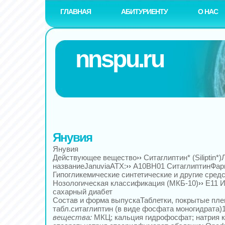
ГЛАВНАЯ
АБИТУРИЕНТУ
О НАС
nnspu.ru
Янувия
Янувия
Действующее вещество
››
Ситаглиптин* (Siliptin*
названиеJanuviaАТХ:
››
A10BH01 СитаглиптинФарм
Гипогликемические синтетические и другие сред
Нозологическая классификация (МКБ-10)
››
E11 
сахарный диабет
Состав и форма выпускаТаблетки, покрытые пле
табл.ситаглиптин (в виде фосфата моногидрата)1
вещества:
МКЦ; кальция гидрофосфат; натрия к