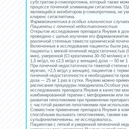
субстратом р-гликопротеина, который также мож
процессе почечной элиминации ситаглиптина. О
являющийся ингибитором р-гликопротеина, не у
клиренс ситаглиптина.
Фармакокинетика в особых клинических случая
Пациенты с почечной недостаточностью
Открытое исследование препарата Янувия в дозе
проведено с целью изучения его фармакокинетик
различной степенью тяжести хронической почечн
Включенные в исследование пациенты были разд
пациенты с мягкой почечной недостаточностью (C
мин), умеренной (Cl креатинина 30–50 мл/мин) и 
1,5 мг/дл, но ≤2,5 мг/дл у женщин) доза — 50 мг 1 
При почечной недостаточности тяжелой степени (
мужчин, >2,5 мг/дл у женщин), пациентов с терм
почечной недостаточности и необходимости про
доза — 25 мг 1 раз в сутки. Янувию можно приме
расписания процедуры гемодиализа.Особые ука
исследованиях препарата Янувия в качестве мон
комбинированной терапии с метформином или пи
развития гипогликемии при применении препара
с частотой развития гипогликемии при использов
Совместное применение препарата Янувия в ком
способными вызывать гипогликемию, такими как
сульфонилмочевины, не исследовалось.
Пациентам с легкой и умеренной печеночной не