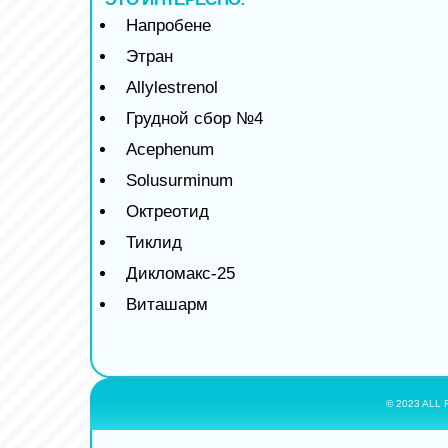
Напробене
Этран
Allylestrenol
Грудной сбор №4
Acephenum
Solusurminum
Октреотид
Тиклид
Дикломакс-25
Виташарм
© 2023 ALL