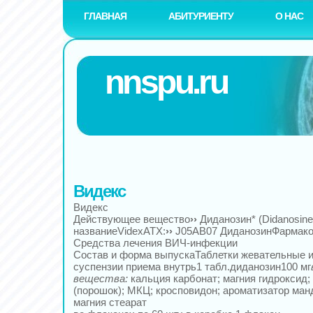
ГЛАВНАЯ
АБИТУРИЕНТУ
О НАС
nnspu.ru
Видекс
Видекс
Действующее вещество
››
Диданозин* (Didanosin
названиеVidexАТХ:
››
J05AB07 ДиданозинФармакол
Средства лечения ВИЧ-инфекции
Состав и форма выпускаТаблетки жевательные и
суспензии приема внутрь1 табл.диданозин100 мг
вещества:
кальция карбонат; магния гидроксид;
(порошок); МКЦ; кросповидон; ароматизатор ма
магния стеарат