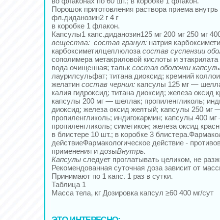
во флаконах по 60 шт.; в коробке 1 флакон.
Порошок приготовления раствора приема внутрь
фл.диданозин2 г 4 г
в коробке 1 флакон.
Капсулы1 капс.диданозин125 мг 200 мг 250 мг 40
вещества:
состав гранул:
натрия карбоксимети
карбоксиметилцеллюлоза
состав суспензии обо
сополимера метакриловой кислоты и этакрилата
вода очищенная; тальк
состав оболочки капсулы
лаурилсульфат; титана диоксид; кремний колло
желатин
состав чернил:
капсулы 125 мг — шелла
калия гидроксид; титана диоксид; железа оксид 
капсулы 200 мг — шеллак; пропиленгликоль; инд
диоксид; железа оксид желтый; капсулы 250 мг 
пропиленгликоль; индигокармин; капсулы 400 мг
пропиленгликоль; симетикон; железа оксид крас
в блистере 10 шт.; в коробке 3 блистера.Фармак
действиеФармакологическое действие - противо
применения и дозы
Внутрь.
Капсулы
следует проглатывать целиком, не разж
Рекомендованная суточная доза зависит от массы 
Принимают по 1 капс. 1 раз в сутки.
Таблица 1
Масса тела, кг Дозировка капсул ≥60 400 мг/сут
ЭТО ИНТЕРЕСНО: