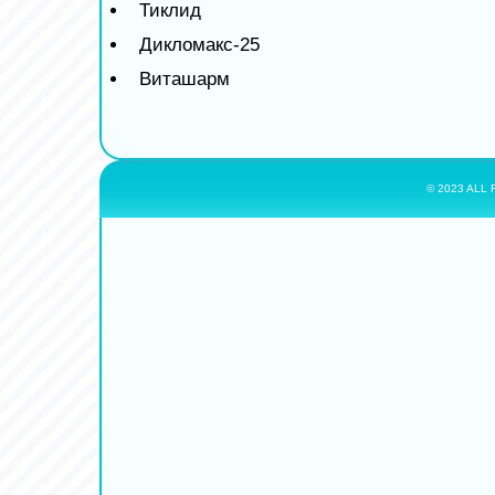
Тиклид
Дикломакс-25
Виташарм
© 2023 ALL