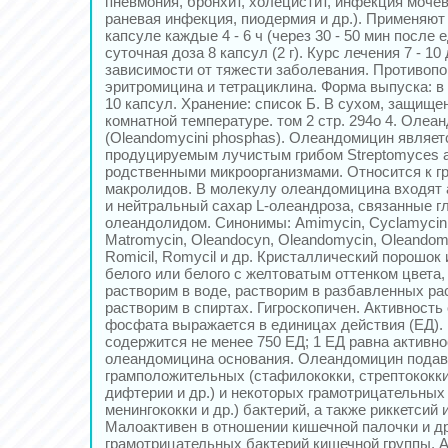
пневмония, бpонхит, холецистит, инфекция мочев
раневая инфекция, пиодермия и др.). Пpименяют
капсуле каждые 4 - 6 ч (через 30 - 50 мин после
суточная доза 8 капсул (2 г). Курс лечения 7 - 10
зависимости от тяжести заболевания. Пpотивопок
эритромицина и тетрациклина. Форма выпуска: в 
10 капсул. Хpанение: список Б. В сухом, защище
комнатной температуре. том 2 стр. 294o 4. Оле
(Oleandomycini phosphas). Олеандомицин являет
продуцируемым лучистым грибом Streptomyces an
родственными микроорганизмами. Относится к гр
макролидов. В молекулу олеандомицина входят
и нейтральный сахар L-олеандроза, связанные г
олеандолидом. Синонимы: Amimycin, Cyclamycin,
Matromycin, Oleandocyn, Oleandomycin, Oleando
Romicil, Romycil и др. Кристаллический порошок
белого или белого с желтоватым оттенком цвета, 
растворим в воде, растворим в разбавленных ра
растворим в спиртах. Гигроскопичен. Активност
фосфата выражается в единицах действия (ЕД). 
содержится не менее 750 ЕД; 1 ЕД равна активно
олеандомицина основания. Олеандомицин подавл
грамположительных (стафилококки, стрептококки
дифтерии и др.) и некоторых грамотрицательных 
менингококки и др.) бактерий, а также риккетсий 
Малоактивен в отношении кишечной палочки и д
грамотрицательных бактерий кишечной группы. 