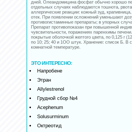
дней. Олеандомицина фосфат обычно хорошо пе
отдельных случаях наблюдаются тошнота, рвота
аллергические реакции: кожный зуд, крапивница,
отек. При появлении осложнений уменьшают доз
противогистаминные препараты; в упорных случа
Препарат противопоказан при повышенной инди
чувсвительности, поражениях паренхимы печени.
покрытые оболочкой желтого цвета, по 0,125 г (
по 10; 25; 40 и 1ОО штук. Хранение: список Б. В 
комнатной температуре.
ЭТО ИНТЕРЕСНО:
Напробене
Этран
Allylestrenol
Грудной сбор №4
Acephenum
Solusurminum
Октреотид