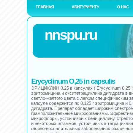
ГЛАВНАЯ
АБИТУРИЕНТУ
О НАС
nnspu.ru
Erycyclinum O,25 in capsulis
ЭРИЦИКЛИН 0,25 в капсулах ( Erycyclinum 0,25 in
эритромицина и окситетрациклина дигидрата в в
светло-желтого цвета с легким специфическим з
капсуле содержится по 0,125 г эритромицина и 0,
дигидрата. Препарат обладает широким спектром
грамположительные микроорганизмы. Эффективе
микрофлоры, устойчивой к пенициллину, стрепто
и некоторых штаммов, устойчивых к тетрациклин
гнойно-воспалительных заболеваниях различной 