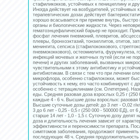
стафиликокков, устойчивых к пенициллину и дру
Иногда действует на возбудителей, устойчивых к
терапевтических дозах действует бактериостат
хорошо всасывается при приеме внутрь, быстро 
органы и биологические жидкости. Через непов
гематоэнцефалический барьер не проходит. Пр
фосфат лечения пневмоний, плевритов, абсцессо
плевры, бронхоэктазий, тонзиллитов, отитов, за
менингита, сепсиса (стафилококкового, стрепток
пневмококкового), остеомиелита, фурункулеза, г
инфекций мочевых и желчных путей (если не по
печени) и других заболеваний, вызванных микро
чувствительными к этому антибиотику и устойчи
антибиотикам. В связи с тем что при лечении о
микрофлора, особенно стафилококки, может быс
устойчивость к нему, его часто комбинируют с д
особенно с тетрациклинами (см. Олететрин). На
еды. Средняя разовая доза взрослых 0,25 г (25
каждые 4 - 6 ч. Высшие дозы взрослых: разовая 0,5
Высшие суточные дозы детей: до 3 лет - О,02 г/кг 
3 до 6 лет - 0,25 - 0,5 г (250 000 - 500000 ЕД), от 6 
старше 14 лет - 1,0 - 1,5 г. Суточную дозу делят 
доза и длительность лечения зависит от характе
эффективности и переносимости препарата. Пос
симптомов заболевания, продолжают применять 
последующих 48 ч. Средняя продолжительность к