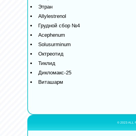
Этран
Allylestrenol
Грудной сбор №4
Acephenum
Solusurminum
Октреотид
Тиклид
Дикломакс-25
Виташарм
© 2023 ALL