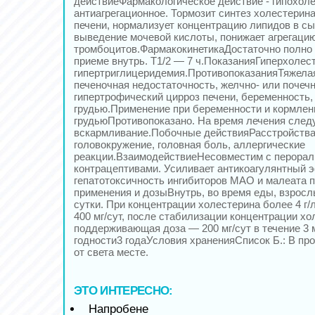
действиеФармакологическое действие - гипохол
антиагрегационное. Тормозит синтез холестерина
печени, нормализует концентрацию липидов в сы
выведение мочевой кислоты, понижает агрегаци
тромбоцитов.ФармакокинетикаДостаточно полно 
приеме внутрь. Т1/2 — 7 ч.ПоказанияГиперхолес
гипертриглицеридемия.ПротивопоказанияТяжелая
печеночная недостаточность, желчно- или почеч
гипертрофический цирроз печени, беременность,
грудью.Применение при беременности и кормлен
грудьюПротивопоказано. На время лечения следу
вскармливание.Побочные действияРасстройства 
головокружение, головная боль, аллергические
реакции.ВзаимодействиеНесовместим с перора
контрацептивами. Усиливает антикоагулянтный 
гепатотоксичность ингибиторов МАО и малеата 
применения и дозыВнутрь, во время еды, взрослы
сутки. При концентрации холестерина более 4 г/
400 мг/сут, после стабилизации концентрации хо
поддерживающая доза — 200 мг/сут в течение 3 
годности3 годаУсловия храненияСписок Б.: В п
от света месте.
ЭТО ИНТЕРЕСНО:
Напробене