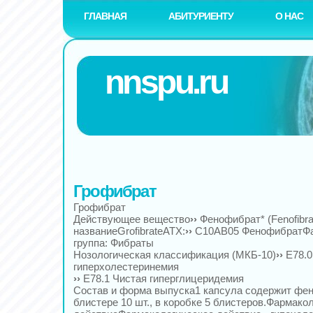
ГЛАВНАЯ
АБИТУРИЕНТУ
О НАС
nnspu.ru
Грофибрат
Грофибрат
Действующее вещество
››
Фенофибрат* (Fenofibr
названиеGrofibrateАТХ:
››
C10AB05 ФенофибратФа
группа: Фибраты
Нозологическая классификация (МКБ-10)
››
E78.0
гиперхолестеринемия
››
E78.1 Чистая гиперглицеридемия
Состав и форма выпуска1 капсула содержит фен
блистере 10 шт., в коробке 5 блистеров.Фармако