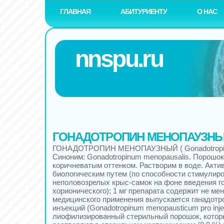
ГЛАВНАЯ
АБИТУРИЕНТУ
О НАС
nnspu.ru
ГОНАДОТРОПИН МЕНОПАУЗН
ГОНАДОТРОПИН МЕНОПАУЗНЫЙ ( Gonadotropinu
Синоним: Gonadotropinum menopausalis. Порошок 
коричневатым оттенком. Растворим в воде. Акти
биологическим путем (по способности стимулиро
неполовозрелых крыс-самок на фоне введения г
хорионического); 1 мг препарата содержит не ме
медицинского применения выпускается ганадотр
инъекций (Gonadotropinum menopausticum pro injec
лиофилизированный стерильный порошок, котор