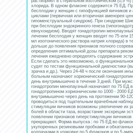
растворяют в стерильном изотоническом (0,9 %)
хлорида. В одном флаконе содержится 75 ЕД. П
бесплодии у женщин с гипофункцией яичников и
циклами (первичная или вторичная аменорея цен
гипоменструальный синдром). При синдроме Шие
при бесплодии эндокринного генеза (гипогонадот
евнухоидизм). Вводят гонадотропин менопаузны
лечении бесплодия у женщин вводят по 75 или 15
мл изотонического раствора натрия хлорида) в т
дольше до появления признаков полного созрев
определения оптимальной дозы препарата реком
лечения ежедневно определять содержание эстро
Если сделать это невозможно, о функционально
судят по тестам функциональной диагностики (
зрачка и др.). Через 24-48 ч после окончания ин
больным назначают хорионический гонадотропин 
день внутримышечно в течение 3 дней. При муж
гонадотропин менопаузный назначают по 75 ЕД в
гонадотропином хорионическим по 1000 - 2000 Е
внутримышечно через день на протяжении 90-120
проводиться под тщательным врачебным наблюд
стимуляции яичников возможны увеличение их р
болей в области таза, возрастание экскреции эс
появлении признаков гиперстимуляции яичников
прекращают. Форма выпуска : по 75 ЕД во флако
укупоренных резиновыми пробками и обкатанн
колпачками в упаковке по 5 флаконов и по 5 ампу