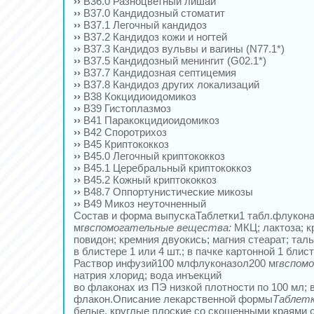
››
B36.0 Разноцветный лишай
››
B37.0 Кандидозный стоматит
››
B37.1 Легочный кандидоз
››
B37.2 Кандидоз кожи и ногтей
››
B37.3 Кандидоз вульвы и вагины (N77.1*)
››
B37.5 Кандидозный менингит (G02.1*)
››
B37.7 Кандидозная септицемия
››
B37.8 Кандидоз других локализаций
››
B38 Кокцидиоидомикоз
››
B39 Гистоплазмоз
››
B41 Паракокцидиоидомикоз
››
B42 Споротрихоз
››
B45 Криптококкоз
››
B45.0 Легочный криптококкоз
››
B45.1 Церебральный криптококкоз
››
B45.2 Кожный криптококкоз
››
B48.7 Оппортунистические микозы
››
B49 Микоз неуточненный
Состав и форма выпускаТаблетки1 табл.флукона
мг
вспомогательные вещества:
МКЦ; лактоза; к
повидон; кремния двуокись; магния стеарат; тал
в блистере 1 или 4 шт.; в пачке картонной 1 блист
Раствор инфузий100 млфлуконазол200 мг
вспом
натрия хлорид; вода инъекций
во флаконах из ПЭ низкой плотности по 100 мл; в
флакон.Описание лекарственной формы
Таблетк
белые, круглые плоские со скошенными краями 