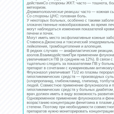
действия
Со стороны ЖКТ:
часто — тошнота, бол
метеоризм.
Дерматологические реакции:
часто — кожная сы
Со стороны ЦНС:
головная боль.
У некоторых больных, особенно с такими забол
злокачественные новообразования, во время ле
могут наблюдаться изменения показателей кров
печени и почек.
Могут иметь место эксфолиативные кожные заб
Стивенса-Джонсона и токсический эпидермальный
лейкопения, тромбоцитопения и алопеция.
В редких случаях — анафилактические реакции, 
азолов.ВзаимодействиеПри применении флукона
увеличивается ПВ (в среднем на 12%). В связи с
тщательно следить за показателями ПВ у больн
препарат в сочетании с кумариновыми антикоагу
Флуконазол увеличивает Т1/2 из плазмы перора
гипогликемических средств — производных су
(хлорпропанид, глибенкламид, глипизид, толбут
людей. Совместное применение флуконазола и 
гипогликемических средств у больных диабетом 
врач должен иметь в виду возможность развития
Одновременное применение флуконазола и фени
возрастанию концентрации фенитоина в плазме 
степени. Поэтому при необходимости совместног
препаратов нужно мониторировать концентрации