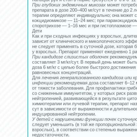
При глубоких эндемичных микозах
может потреб
препарата в дозе 200–400 мг/сут в течение до 2 
терапии определяют индивидуально; она может с
кокцидиомикозе — 11–24 мес; при паракокцидиом
споротрихозе — 1–16 мес и при гистоплазмозе —
Дети
Как и при сходных инфекциях у взрослых, длите
зависит от клинического и микологического эффе
не следует применять в суточной дозе, которая
у взрослых. Препарат применяют ежедневно 1 раз
При кандидозе слизистых оболочек
рекомендуем
составляет 3 мг/кг/сут. В первый день может быт
доза 6 мг/кг с целью более быстрого достижения
равновесных концентраций.
Для лечения
генерализованного кандидоза или 
инфекции
рекомендуемая доза составляет 6–12 м
от тяжести заболевания. Для профилактики гриб
со сниженным иммунитетом, у которых риск разв
нейтропенией, развивающейся в результате цит
химиотерапии или лучевой терапии, препарат наз
сут в зависимости от выраженности и длительно
индуцированной нейтропении.
У детей с нарушениями функции почек
суточную
следует уменьшить (в той же пропорциональной з
взрослых), в соответствии со степенью выражен
недостаточности.