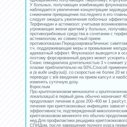
У больных, получающих комбинацию флуконазол
наблюдается увеличение концентрации зидовуди
снижением превращения последнего в его главны
следует ожидать увеличения побочных эффектов
Терфенадин и астемизол: учитывая возникновен
угрожающих жизни аритмий у больных, получав
противогрибковые средства в сочетании с терфе
астемизолом, их совместный прием
противопоказан.Передозировка
Лечение:
симптома
т.ч. поддерживающие меры и промывание желудк
адекватный эффект. Флуконазол выводится в ос
поэтому форсированный диурез может ускорить 
Сеанс гемодиализа длительностью 3 ч снижает 
плазме приблизительно на 50%.Способ применен
в (в виде инфузий),
со скоростью не более 20 мг 
переводе с в/в введения на прием капсул и наоб
изменять суточную дозу.
Взрослым
При криптококковом менингите и криптококков
локализаций
в первый день обычно назначают 400
продолжают лечение в дозе 200–400 мг 1 раз/су
лечения при криптококковых инфекциях зависит 
эффективности, подтвержденной микологически
криптококковом менингите его обычно продолжаю
нед.Для профилактики рецидива криптококкового
СПИДом, после завершения полного курса перви