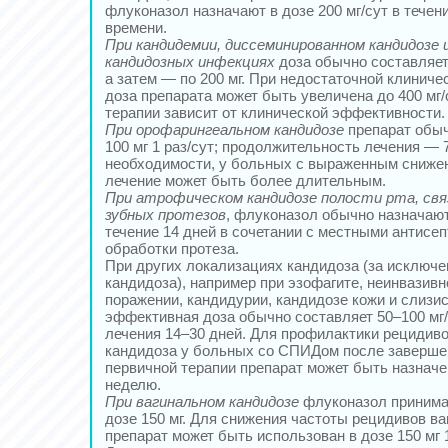
флуконазол назначают в дозе 200 мг/сут в течен
времени.
При кандидемии, диссеминированном кандидозе 
кандидозных инфекциях
доза обычно составляет 
а затем — по 200 мг. При недостаточной клинич
доза препарата может быть увеличена до 400 мг/
терапии зависит от клинической эффективности.
При орофарингеальном кандидозе
препарат обыч
100 мг 1 раз/сут; продолжительность лечения — 
необходимости, у больных с выраженным сниже
лечение может быть более длительным.
При атрофическом кандидозе полости рта, свя
зубных протезов
, флуконазол обычно назначают 
течение 14 дней в сочетании с местными антисе
обработки протеза.
При других локализациях кандидоза (за исключе
кандидоза), например при эзофагите, неинвазив
поражении, кандидурии, кандидозе кожи и слизист
эффективная доза обычно составляет 50–100 мг/
лечения 14–30 дней. Для профилактики рецидив
кандидоза у больных со СПИДом после завершен
первичной терапии препарат может быть назначен
неделю.
При вагинальном кандидозе
флуконазол принима
дозе 150 мг. Для снижения частоты рецидивов ва
препарат может быть использован в дозе 150 мг 1