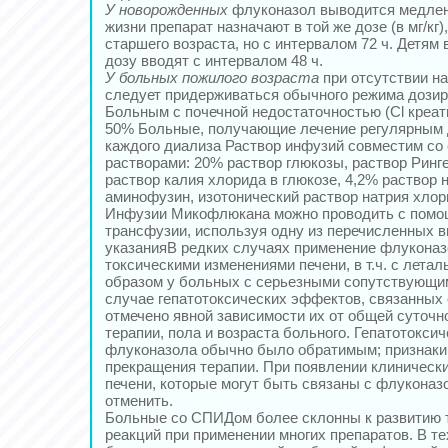
У новорожденных
флуконазол выводится медленн
жизни препарат назначают в той же дозе (в мг/кг),
старшего возраста, но с интервалом 72 ч. Детям 
дозу вводят с интервалом 48 ч.
У больных пожилого возраста
при отсутствии н
следует придерживаться обычного режима дозир
Больным с почечной недостаточностью (Cl креат
50% Больные, получающие лечение регулярным 
каждого диализа Раствор инфузий совместим с
растворами: 20% раствор глюкозы, раствор Ринге
раствор калия хлорида в глюкозе, 4,2% раствор 
аминофузин, изотонический раствор натрия хлор
Инфузии Микофлюкана можно проводить с помо
трансфузии, используя одну из перечисленных
указанияВ редких случаях применение флукона
токсическими изменениями печени, в т.ч. с лета
образом у больных с серьезными сопутствующи
случае гепатотоксических эффектов, связанных 
отмечено явной зависимости их от общей суточн
терапии, пола и возраста больного. Гепатотокси
флуконазола обычно было обратимым; признаки 
прекращения терапии. При появлении клиническ
печени, которые могут быть связаны с флуконаз
отменить.
Больные со СПИДом более склонны к развитию
реакций при применении многих препаратов. В тех