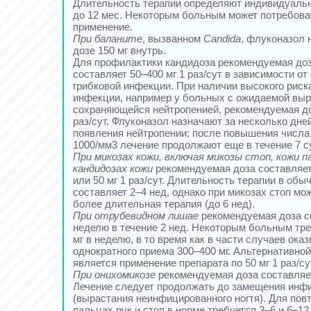
Длительность терапии определяют индивидуально
до 12 мес. Некоторым больным может потребова
применение.
При баланите
, вызванном
Candida
, флуконазол 
дозе 150 мг внутрь.
Для профилактики кандидоза рекомендуемая до
составляет 50–400 мг 1 раз/сут в зависимости от
грибковой инфекции. При наличии высокого риск
инфекции, например у больных с ожидаемой вы
сохраняющейся нейтропенией, рекомендуемая доз
раз/сут. Флуконазол назначают за несколько дне
появления нейтропении; после повышения числа
1000/мм3 лечение продолжают еще в течение 7 су
При микозах кожи, включая микозы стоп, кожи п
кандидозах кожи
рекомендуемая доза составляет 
или 50 мг 1 раз/сут. Длительность терапии в об
составляет 2–4 нед, однако при микозах стоп мо
более длительная терапия (до 6 нед).
При отрубевидном лишае
рекомендуемая доза со
неделю в течение 2 нед. Некоторым больным тре
мг в неделю, в то время как в части случаев ок
однократного приема 300–400 мг. Альтернативно
является применение препарата по 50 мг 1 раз/су
При онихомикозе
рекомендуемая доза составляет 
Лечение следует продолжать до замещения инфи
(вырастания неинфицированного ногтя). Для повт
пальцах рук и стоп в норме требуется 3–6 и 6–12