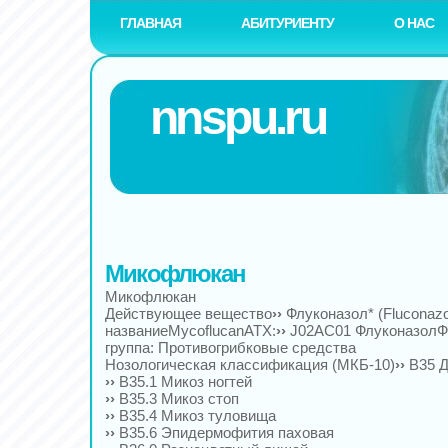
ГЛАВНАЯ
АБИТУРИЕНТУ
О НАС
nnspu.ru
Микофлюкан
Микофлюкан
Действующее вещество
››
Флуконазол* (Fluconaz
названиеMycoflucanАТХ:
››
J02AC01 ФлуконазолФ
группа: Противогрибковые средства
Нозологическая классификация (МКБ-10)
››
B35 
››
B35.1 Микоз ногтей
››
B35.3 Микоз стоп
››
B35.4 Микоз туловища
››
B35.6 Эпидермофития паховая