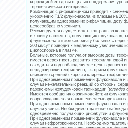
коррекцией его дозы с целью поддержания уровн
терапевтического интервала.
Комбинация с рифампицином приводит к снижен
укорочению Т1/2 флуконазола из плазмы на 20%
получающим одновременно рифампицин, дозу ф
целесообразно увеличить.
Рекомендуется осуществлять контроль за конце
в крови у пациентов, получающих флуконазол, т.
флуконазола и циклоспорина у больных с переса
200 мг/сут приводит к медленному увеличению к
циклоспорина в плазме.
Больные, которые получают высокие дозы теофи
имеется вероятность развития теофиллиновой и
находиться под наблюдением с целью раннего 
передозировки теофиллина, т.к. прием флуконаз
снижению средней скорости клиренса теофиллин
При одновременном применении флуконазола и 
случаи нежелательных реакций со стороны серд
пароксизмы желудочковой тахикардии (
torsades d
Имеются сообщения о взаимодействии флуконаз
сопровождавшегося повышением сывороточных у
При одновременном применении флуконазола и 
случаи увеита. Необходимо тщательно наблюда
одновременно получающих рифабутин и флукон
При одновременном применении флуконазола и 
случаи нефротоксичности. Необходимо тщатель
одновременно получающих такролимус и флукон