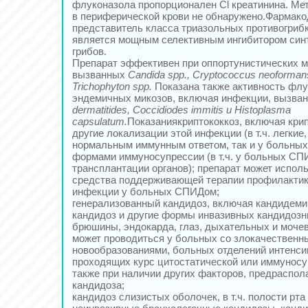
флуконазола пропорционален Cl креатинина. Ме
в периферической крови не обнаружено.Фармак
представитель класса триазольных противогриб
является мощным селективным ингибитором синт
грибов.
Препарат эффективен при оппортунистических мик
вызванных
Candida spp., Cryptococcus neoforman
Trichophyton spp.
Показана также активность флу
эндемичных микозов, включая инфекции, вызва
dermatitides, Coccidiodes immitis и Histoplasma
capsulatum.
Показаниякриптококкоз, включая кри
другие локализации этой инфекции (в т.ч. легкие,
нормальным иммунным ответом, так и у больных
формами иммуносупрессии (в т.ч. у больных СП
трансплантации органов); препарат может исполь
средства поддерживающей терапии профилактик
инфекции у больных СПИДом;
генерализованный кандидоз, включая кандидем
кандидоз и другие формы инвазивных кандидоз
брюшины, эндокарда, глаз, дыхательных и мочев
может проводиться у больных со злокачественн
новообразованиями, больных отделений интенси
проходящих курс цитостатической или иммуносу
также при наличии других факторов, предраспол
кандидоза;
кандидоз слизистых оболочек, в т.ч. полости рта