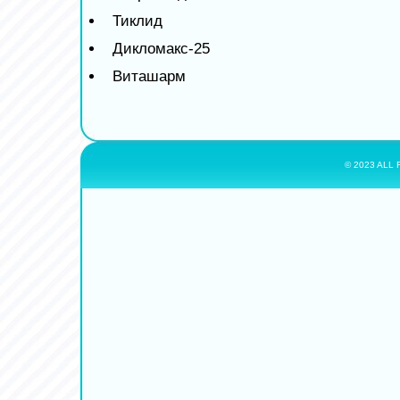
Тиклид
Дикломакс-25
Виташарм
© 2023 ALL