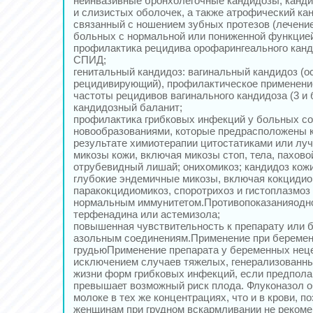
неинвазивные бронхолегочные кандидозы, канди
и слизистых оболочек, а также атрофический кан
связанный с ношением зубных протезов (лечени
больных с нормальной или пониженной функцией
профилактика рецидива орофарингеального кан
СПИД;
генитальный кандидоз: вагинальный кандидоз (о
рецидивирующий), профилактическое применени
частоты рецидивов вагинального кандидоза (3 и б
кандидозный баланит;
профилактика грибковых инфекций у больных с
новообразованиями, которые предрасположены к
результате химиотерапии цитостатиками или луч
микозы кожи, включая микозы стоп, тела, пахово
отрубевидный лишай; онихомикоз; кандидоз кожи
глубокие эндемичные микозы, включая кокцидио
паракокцидиомикоз, споротрихоз и гистоплазмоз
нормальным иммунитетом.Противопоказанияодн
терфенадина или астемизола;
повышенная чувствительность к препарату или б
азольным соединениям.Применение при беремен
грудьюПрименение препарата у беременных неце
исключением случаев тяжелых, генерализованн
жизни форм грибковых инфекций, если предпол
превышает возможный риск плода. Флуконазол о
молоке в тех же концентрациях, что и в крови, п
женщинам при грудном вскармливании не реком