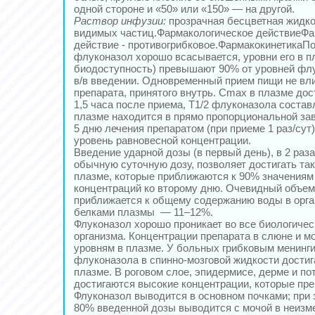
одной стороне и «50» или «150» — на другой.
Раствор инфузии:
прозрачная бесцветная жидко
видимых частиц.Фармакологическое действиеФа
действие - противогрибковое.ФармакокинетикаП
флуконазол хорошо всасывается, уровни его в п
биодоступность) превышают 90% от уровней флу
в/в введении. Одновременный прием пищи не вл
препарата, принятого внутрь. Cmax в плазме дост
1,5 часа после приема, Т1/2 флуконазола состав
плазме находится в прямо пропорциональной зав
5 дню лечения препаратом (при приеме 1 раз/сут
уровень равновесной концентрации.
Введение ударной дозы (в первый день), в 2 ра
обычную суточную дозу, позволяет достигать так
плазме, которые приближаются к 90% значениям
концентраций ко второму дню. Очевидный объем
приближается к общему содержанию воды в орга
белками плазмы — 11–12%.
Флуконазол хорошо проникает во все биологичес
организма. Концентрации препарата в слюне и м
уровням в плазме. У больных грибковым менинг
флуконазола в спинно-мозговой жидкости достига
плазме. В роговом слое, эпидермисе, дерме и по
достигаются высокие концентрации, которые п
Флуконазол выводится в основном почками; при
80% введенной дозы выводится с мочой в неизм