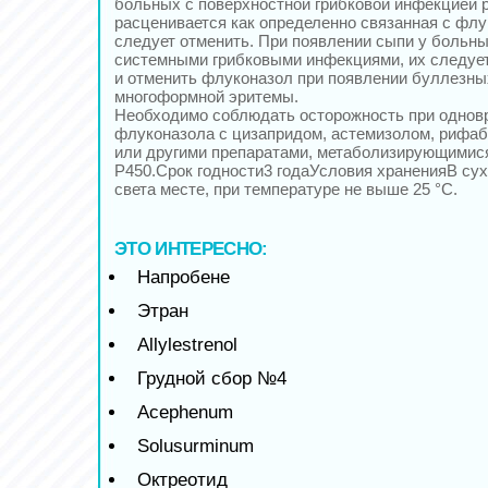
больных с поверхностной грибковой инфекцией р
расценивается как определенно связанная с флу
следует отменить. При появлении сыпи у больны
системными грибковыми инфекциями, их следуе
и отменить флуконазол при появлении буллезны
многоформной эритемы.
Необходимо соблюдать осторожность при однов
флуконазола с цизапридом, астемизолом, рифа
или другими препаратами, метаболизирующимис
Р450.Срок годности3 годаУсловия храненияВ су
света месте, при температуре не выше 25 °C.
ЭТО ИНТЕРЕСНО:
Напробене
Этран
Allylestrenol
Грудной сбор №4
Acephenum
Solusurminum
Октреотид