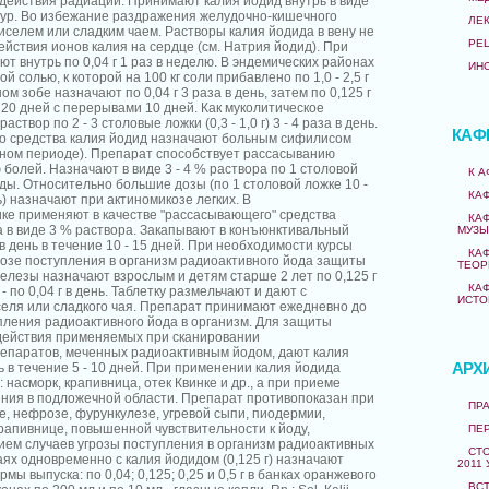
 действия радиации. Принимают калия йодид внутрь в виде
стур. Во избежание раздражения желудочно-кишечного
ЛЕ
иселем или сладким чаем. Растворы калия йодида в вену не
РЕ
ействия ионов калия на сердце (см. Натрия йодид). При
т внутрь по 0,04 г 1 раз в неделю. В эндемических районах
ИН
 солью, к которой на 100 кг соли прибавлено по 1,0 - 2,5 г
м зобе назначают по 0,04 г 3 раза в день, затем по 0,125 г
о 20 дней с перерывами 10 дней. Как муколитическое
аствор по 2 - 3 столовые ложки (0,3 - 1,0 г) 3 - 4 раза в день.
КАФ
го средства калия йодид назначают больным сифилисом
ном периоде). Препарат способствует рассасыванию
олей. Назначают в виде 3 - 4 % раствора по 1 столовой
К 
еды. Относительно большие дозы (по 1 столовой ложке 10 -
КА
ь) назначают при актиномикозе легких. В
ке применяют в качестве "рассасывающего" средства
КА
а в виде 3 % раствора. Закапывают в конъюнктивальный
МУЗЫ
 в день в течение 10 - 15 дней. При необходимости курсы
КА
розе поступления в организм радиоактивного йода защиты
ТЕОР
елезы назначают взрослым и детям старше 2 лет по 0,125 г
КА
 - по 0,04 г в день. Таблетку размельчают и дают с
ИСТО
еля или сладкого чая. Препарат принимают ежедневно до
пления радиоактивного йода в организм. Для защиты
действия применяемых при сканировании
епаратов, меченных радиоактивным йодом, дают калия
АРХ
нь в течение 5 - 10 дней. При применении калия йодида
насморк, крапивница, отек Квинке и др., а при приеме
ния в подложечной области. Препарат противопоказан при
ПРА
е, нефрозе, фурункулезе, угревой сыпи, пиодермии,
рапивнице, повышенной чувствительности к йоду,
ПЕ
ием случаев угрозы поступления в организм радиоактивных
СТО
чаях одновременно с калия йодидом (0,125 г) назначают
2011 
рмы выпуска: по 0,04; 0,125; 0,25 и 0,5 г в банках оранжевого
ВС