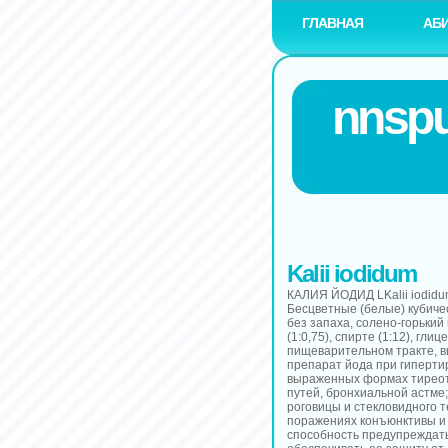
ГЛАВНАЯ
АБ
nnspu
Kalii iodidum
КАЛИЯ ЙОДИД LKalii iodidum
Бесцветные (белые) кубиче
без запаха, солено-горький
(1:0,75), спирте (1:12), гл
пищеварительном тракте, 
препарат йода при гиперти
выраженных формах тиреот
путей, бронхиальной астме;
роговицы и стекловидного т
поражениях конъюнктивы и 
способность предупреждать