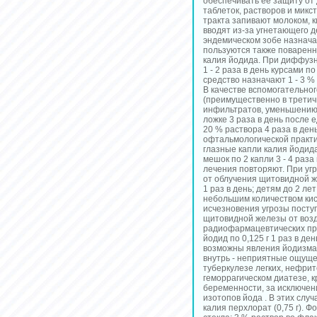
обеспечивать ее защиту от
таблеток, растворов и мик
тракта запивают молоком, к
вводят из-за угнетающего д
эндемическом зобе назначаю
пользуются также поваренной
калия йодида. При диффузно
1 - 2 раза в день курсами п
средство назначают 1 - 3 % р
В качестве вспомогательно
(преимущественно в третич
инфильтратов, уменьшению б
ложке 3 раза в день после 
20 % раствора 4 раза в ден
офтальмологической практи
глазные капли калия йодид
мешок по 2 капли 3 - 4 раза
лечения повторяют. При уг
от облучения щитовидной ж
1 раз в день; детям до 2 лет
небольшим количеством кис
исчезновения угрозы посту
щитовидной железы от воз
радиофармацевтических пр
йодид по 0,125 г 1 раз в де
возможны явления йодизма: 
внутрь - неприятные ощуще
туберкулезе легких, нефрит
геморрагическом диатезе, к
беременности, за исключен
изотопов йода . В этих слу
калия перхлорат (0,75 г). Фо