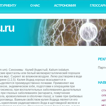
ИТУРИЕНТУ
О НАС
АСТРОНОМИЯ
ГЛОССАР
.ru
РЕК
Парт
 um). Синонимы : Калий йодистый, Каlium iodatum.
ские кристаллы или белый мелкокристаллический порошок
 на вкус. Сыреет во влажном воздухе. Легко растворим в воде
ицерине (1:2,5). Калия йодид хорошо всасывается в
НАВ
выделяется преимущественно почками. Применяют как
реозе, эндемическом зобе, подготовки к операциям при
оксикоза; при воспалительных заболеваниях дыхательных
СТУ
 при глазных заболеваниях (катаракта, помутнение
ОП
ела, кровоизлияния в оболочки глаза); а также при грибковых
роговицы. Важным свойством калия йодида является его
АВ
 накопление радиоактивного йода в щитовидной железе и
МЕ