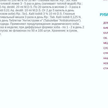
нах по 200 мл и по 10 мл - глазные капли. Rр.: Sol. Каlii
столовой ложке 3 - 5 раз в день (запивают теплой водой) Rр.:
 5,0 Аq. destill. 20 ml М.D.S. По 20 капель в молоке 2 - 3 раза в
idi 0,01 Аq. destill. 10 ml М.D.S. От 2 до 5 капель в день
ком зобе) Rр.: Sо1. Кalii iodidi 3 % 10 ml D.S. Глазные
РУБ
ивальный мешок 3 раза в день Rр.: Таb. Каlii iodidi 0,125 N.
в день Таблетки "Антиструми н" (Таbulettae "Аntistruminum").
ДО
 йодида. Применяют предупреждения эндемического зоба.
раз в неделю; при диффузных формах зоба - по 1 - 2 в день 2
БИ
пуска: во флаконах по 50 и 100 штук. Хранение: в сухом,
КА
.
ОБ
МЕ
СЛ
СП
НА
НО
СТ