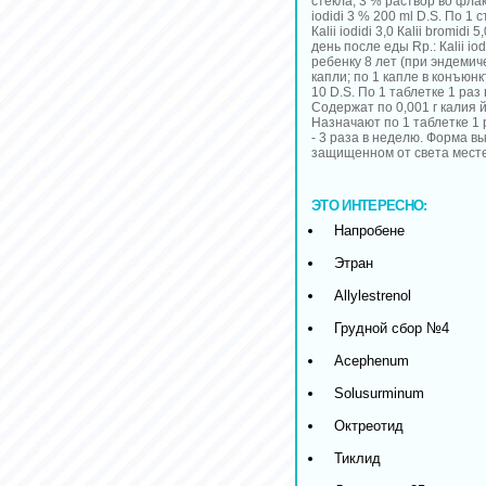
стекла; 3 % раствор во флако
iodidi 3 % 200 ml D.S. По 1 
Кalii iodidi 3,0 Каlii bromidi
день после еды Rp.: Кalii iod
ребенку 8 лет (при эндемичес
капли; по 1 капле в конъюнкт
10 D.S. По 1 таблетке 1 раз 
Содержат по 0,001 г калия
Назначают по 1 таблетке 1 
- 3 раза в неделю. Форма вы
защищенном от света месте
ЭТО ИНТЕРЕСНО:
Напробене
Этран
Allylestrenol
Грудной сбор №4
Acephenum
Solusurminum
Октреотид
Тиклид