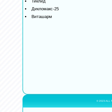
Тиклид
Дикломакс-25
Виташарм
© 2023 ALL