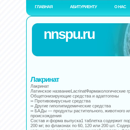
ГЛАВНАЯ
АБИТУРИЕНТУ
О НАС
nnspu.ru
Лакринат
Лакринат
Латинское названиеLacrinatФармакологические г
Общетонизирующие средства и адаптогены
››
Противовирусные средства
››
Другие гиполипидемические средства
››
БАДы — продукты растительного, животного и
происхождения
Состав и форма выпуска1 таблетка содержит по
200 мг; во флаконах по 60, 120 или 200 шт. Соде