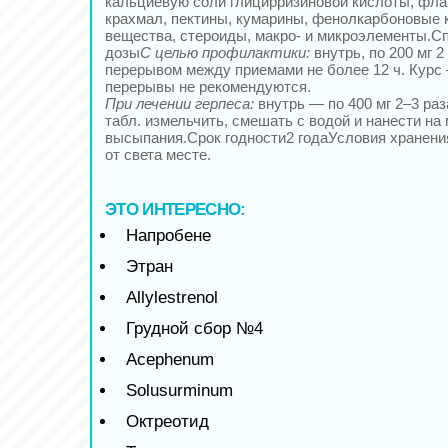
кальциевую соли глицирризиновой кислоты, фл
крахмал, пектины, кумарины, фенолкарбоновые 
вещества, стероиды, макро- и микроэлементы.С
дозы
С целью профилактики:
внутрь, по 200 мг 2
перерывом между приемами не более 12 ч. Курс 
перерывы не рекомендуются.
При лечении герпеса:
внутрь — по 400 мг 2–3 раз
табл. измельчить, смешать с водой и нанести на 
высыпания.Срок годности2 годаУсловия хранен
от света месте.
ЭТО ИНТЕРЕСНО:
Напробене
Этран
Allylestrenol
Грудной сбор №4
Acephenum
Solusurminum
Октреотид