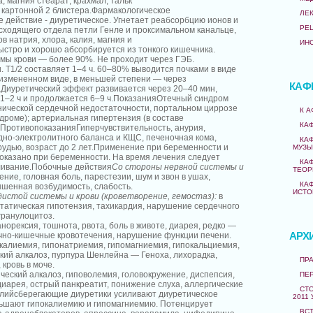
; магния стеарат; крахмал; тальк
ке картонной 2 блистера.Фармакологическое
ЛЕ
 действие - диуретическое. Угнетает реабсорбцию ионов и
РЕ
осходящего отдела петли Генле и проксимальном канальце,
в натрия, хлора, калия, магния и
ИН
стро и хорошо абсорбируется из тонкого кишечника.
мы крови — более 90%. Не проходит через ГЭБ.
 T1/2 составляет 1–4 ч. 60–80% выводится почками в виде
измененном виде, в меньшей степени — через
КАФ
Диуретический эффект развивается через 20–40 мин,
 1–2 ч и продолжается 6–9 ч.ПоказанияОтечный синдром
онической сердечной недостаточности, портальном циррозе
К 
дроме); артериальная гипертензия (в составе
КА
ПротивопоказанияГиперчувствительность, анурия,
но-электролитного баланса и КЩС, печеночная кома,
КА
рудью, возраст до 2 лет.Применение при беременности и
МУЗЫ
казано при беременности. На время лечения следует
КА
ливание.Побочные действия
Со стороны нервной системы и
ТЕОР
ние, головная боль, парестезии, шум и звон в ушах,
КА
ышенная возбудимость, слабость.
ИСТО
дистой системы и крови (кроветворение, гемостаз):
в
татическая гипотензия, тахикардия, нарушение сердечного
гранулоцитоз.
норексия, тошнота, рвота, боль в животе, диарея, редко —
АРХ
чно-кишечные кровотечения, нарушение функции печени.
калиемия, гипонатриемия, гипомагниемия, гипокальциемия,
кий алкалоз, пурпура Шенлейна — Геноха, лихорадка,
ПРА
 кровь в моче.
ческий алкалоз, гиповолемия, головокружение, диспепсия,
ПЕ
диарея, острый панкреатит, понижение слуха, аллергические
СТО
лийсберегающие диуретики усиливают диуретическое
2011 
ньшают гипокалиемию и гипомагниемию. Потенцирует
ВС