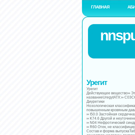
ГЛАВНАЯ
АБ
nnspu
Урегит
Урегит
Действующее вещество
››
Эт
названиеUregytАТХ:
››
C03CC
Диуретики
Нозологическая классифика
повышенным кровяным дав
››
I50.0 Застойная сердечна
››
K74.6 Другой и неуточне
››
N04 Нефротический синд
››
R60 Отек, не классифицир
Состав и форма выпускаТаб