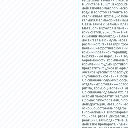
вещества:
желатин; лактоза
в блистере 10 шт.; в короб
действиеФармакологическое
воды в толстом сегменте в
увеличивает экскрецию ионо
кальция.ФармакокинетикаБы
Связывание с белками плаз
Метаболизируется в печени.
конъюгатов, 20–30% — в не
кишечник.Фармакодинамика
достигает максимума через
различного генеза (при хр
печени, нефротическом син
комбинированной терапии).
выраженные нарушения вод
беременность, кормление г
кормлении грудьюПротивопо
прекратить грудное вскарм
органов чувств:
головокруже
спутанность сознания, пов
Со стороны сердечно-сосу
отдельных случаях — ортос
ритма, тромбоцитопения, а
Со стороны органов ЖКТ:
а
острый панкреатит, желудо
Прочие:
гипохлоремия, гипо
дегидратация, метаболичес
озноб, обострение подагры,
Гипокалиемия, гипохлореми
тошнота, рвота, дисфагия, 
реакции.ВзаимодействиеКа
действие препарата и уме