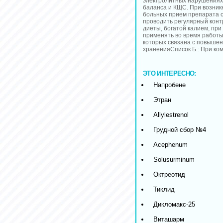
электролитных нарушениях 
баланса и КЩС. При возник
больных прием препарата с
проводить регулярный конт
диеты, богатой калием, пр
применять во время работы
которых связана с повышен
храненияСписок Б.: При ко
ЭТО ИНТЕРЕСНО:
Напробене
Этран
Allylestrenol
Грудной сбор №4
Acephenum
Solusurminum
Октреотид
Тиклид
Дикломакс-25
Виташарм