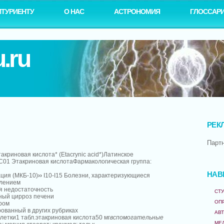
ИТУРИЕНТУ
О НАС
АСТРОНОМИЯ
ГЛОССАР
.ru
РЕК
Парт
акриновая кислота* (Etacrynic acid*)Латинское
01 Этакриновая кислотаФармакологическая группа:
НАВ
ция (МКБ-10)
››
I10-I15 Болезни, характеризующиеся
лением
я недостаточность
СТУ
нный цирроз печени
ОП
ром
ованный в других рубриках
АВ
летки1 табл.этакриновая кислота50 мг
вспомогательные
МЕ