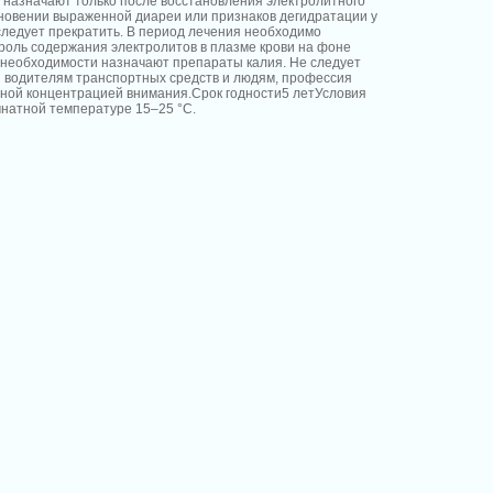
назначают только после восстановления электролитного
новении выраженной диареи или признаков дегидратации у
ледует прекратить. В период лечения необходимо
роль содержания электролитов в плазме крови на фоне
и необходимости назначают препараты калия. Не следует
 водителям транспортных средств и людям, профессия
ной концентрацией внимания.Срок годности5 летУсловия
мнатной температуре 15–25 °C.