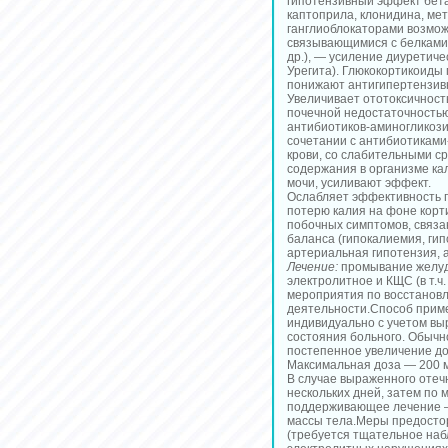
гипотензивный эффект бета
каптоприла, клонидина, мет
ганглиоблокаторами возмож
связывающимися с белками 
др.), — усиление диуретич
Урегита). Глюкокортикоиды
понижают антигипертензив
Увеличивает ототоксичност
почечной недостаточностью
антибиотиков-аминогликоз
сочетании с антибиотикам
крови, со слабительными 
содержания в организме ка
мочи, усиливают эффект.
Ослабляет эффективность п
потерю калия на фоне кор
побочных симптомов, связ
баланса (гипокалиемия, гип
артериальная гипотензия, 
Лечение:
промывание желудк
электролитное и КЩС (в т.
мероприятия по восстанов
деятельности.Способ прим
индивидуально с учетом вы
состояния больного. Обычн
постепенное увеличение до
Максимальная доза — 200 мг
В случае выраженного отеч
нескольких дней, затем по
поддерживающее лечение — 
массы тела.Меры предосто
(требуется тщательное наб