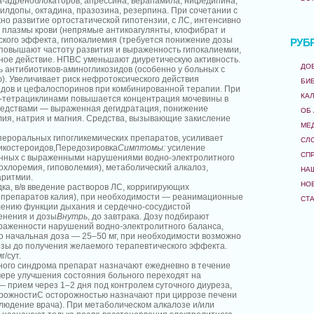
-адреноблокаторов, апрессина, верапамила, нифедипина,
илдопы, октадина, празозина, резерпина. При сочетании с
но развитие ортостатической гипотензии, с ЛС, интенсивно
плазмы крови (непрямые антикоагулянты, клофибрат и
еского эффекта, гипокалиемия (требуется понижение дозы
РУБ
 повышают частоту развития и выраженность гипокалиемии,
ное действие. НПВС уменьшают диуретическую активность.
ДО
ь антибиотиков-аминогликозидов (особенно у больных с
). Увеличивает риск нефротоксического действия
БИ
идов и цефалоспоринов при комбинированной терапии. При
КА
и-тетрациклинами повышается концентрация мочевины в
средствами — выраженная дегидратация, понижение
ОБ
лия, натрия и магния. Средства, вызывающие закисление
МЕ
ероральных гипогликемических препаратов, усиливает
СЛ
тикостероидов,Передозировка
Симптомы:
усиление
СП
анных с выраженными нарушениями водно-электролитного
охлоремия, гиповолемия), метаболический алкалоз,
НА
аритмии.
НО
а, в/в введение растворов ЛС, корригирующих
ч. препаратов калия), при необходимости — реанимационные
СТ
лению функции дыхания и сердечно-сосудистой
енения и дозы
Внутрь
, до завтрака. Дозу подбирают
раженности нарушений водно-электролитного баланса,
о начальная доза — 25–50 мг, при необходимости возможно
зы до получения желаемого терапевтического эффекта.
/сут.
ного синдрома препарат назначают ежедневно в течение
 мере улучшения состояния больного переходят на
прием через 1–2 дня под контролем суточного диуреза,
рожностиС осторожностью назначают при циррозе печени
людение врача). При метаболическом алкалозе и/или