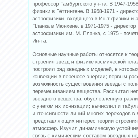
профессор Гамбургского ун-та. В 1947-1958
физики в Гёттингене. В 1958-1971 - директ
астрофизики, входящего в Ин-т физики и 
Планка в Мюнхене, в 1971-1975 - директор
астрофизики им. М. Планка, с 1975 - почет
Ин-та.
Основные научные работы относятся к тео
строения звезд и физике космической плаз
построил ряд звездных моделей, в которы
конвекции в переносе энергии; первым ра
возможность существования звезды с пол
перемешиванием вещества. Рассчитал неп
звездного вещества, обусловленную раз
с учетом их ионизации; вычислил и табул
интенсивности линий многих переходов в л
представляющих интерес теории строения 
атмосфер. Изучил динамическую устойчив
связь с химическим составом звездных не