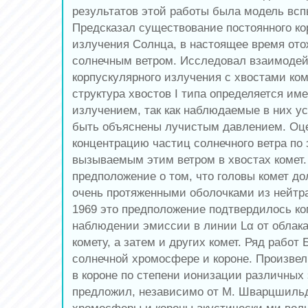
результатов этой работы была модель всп
Предсказал существование постоянного ко
излучения Солнца, в настоящее время ото
солнечным ветром. Исследовал взаимоде
корпускулярного излучения с хвостами ком
структура хвостов I типа определяется им
излучением, так как наблюдаемые в них ус
быть объяснены лучистым давлением. Оце
концентрацию частиц солнечного ветра по
вызываемым этим ветром в хвостах комет.
предположение о том, что головы комет д
очень протяженными оболочками из нейтра
1969 это предположение подтвердилось ко
наблюдении эмиссии в линии Lα от облак
комету, а затем и других комет. Ряд рабо
солнечной хромосфере и короне. Произвел
в короне по степени ионизации различных
предложил, независимо от М. Шварцшильд