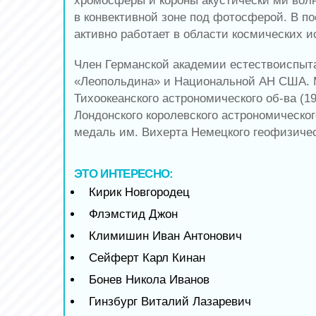
хромосферы и короны акустически ми во
в конвективной зоне под фотосферой. В п
активно работает в области космических 
Член Германской академии естествоиспыт
«Леопольдина» и Национальной АН США. 
Тихоокеанского астрономического об-ва (1
Лондонского королевского астрономического
медаль им. Вихерта Немецкого геофизическ
ЭТО ИНТЕРЕСНО:
Кирик Новгородец
Флэмстид Джон
Климишин Иван Антонович
Сейферт Карл Кинан
Бонев Никола Иванов
Гинзбург Виталий Лазаревич