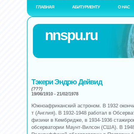
ГЛАВНАЯ
АБИТУРИЕНТУ
О НАС
nnspu.ru
Тэкери Эндрю Дейвид
(???)
19/06/1910 - 21/02/1978
Южноафриканский астроном. В 1932 оконч
т (Англия). В 1932-1948 работал в Обсерв
физики в Кембридже, в 1934-1936 стажиро
обсерватории Маунт-Вилсон (США). В 1948