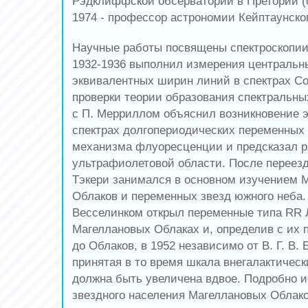
Рэдклиффской обсерватории в Претории (с 
1974 - профессор астрономии Кейптаунског
Научные работы посвящены спектроскопии
1932-1936 выполнил измерения центральн
эквивалентных ширин линий в спектрах Со
проверки теории образования спектральны
с П. Мерриллом объяснил возникновение 
спектрах долгопериодических переменных
механизма флуоресценции и предсказал р
ультрафиолетовой области. После перее
Тэкери занимался в основном изучением 
Облаков и переменных звезд южного неба.
Весселинком открыл переменные типа RR 
Магеллановых Облаках и, определив с их
до Облаков, в 1952 независимо от В. Г. В. 
принятая в то время шкала внегалактичес
должна быть увеличена вдвое. Подробно 
звездного населения Магеллановых Облак