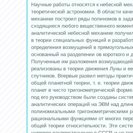
Научные работы относятся к небесной мех
теоретической астрономии. В области кач
механики построил ряды полиномов в зада
сходящиеся любого вещественного момент
аналитической небесной механике получи
в теории специальных функций и разрабо
определения возмущений в прямоугольных
основанный на разделении ов короткого и 
Полученные им разложения возмущающей
реализованы в теории движения Луны и ее
спутников. Впервые развил методы практи
общей планетной теории, т. е. теории дв
планет в чисто тригонометрической форме.
под его руководством были созданы сист
аналитических операций на ЭВМ над дли
полиномиальными тригонометрическими р
рациональными функциями от многих пер
общей теории относительности. Эти сист
широкое распространение в СССР, и не тол