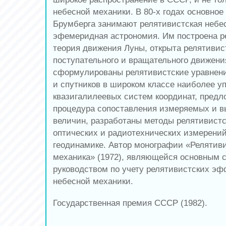
небесной механики. В 80-х годах основное
Брумберга занимают релятивистская небе
эфемеридная астрономия. Им построена р
теория движения Луны, открыта релятивис
поступательного и вращательного движения
сформулированы релятивистские уравнени
и спутников в широком классе наиболее у
квазигалилеевых систем координат, предл
процедура сопоставления измеряемых и 
величин, разработаны методы релятивист
оптических и радиотехнических измерений
геодинамике. Автор монографии «Релятив
механика» (1972), являющейся основным
руководством по учету релятивистских эф
небесной механики.
Государственная премия СССР (1982).