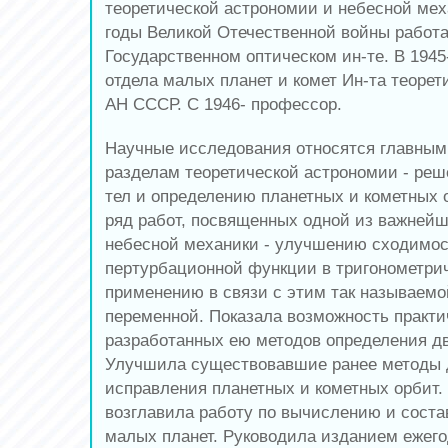
теоретической астрономии и небесной меха
годы Великой Отечественной войны работа
Государственном оптическом ин-те. В 1945
отдела малых планет и комет Ин-та теоре
АН СССР. С 1946- профессор.
Научные исследования относятся главным
разделам теоретической астрономии - реш
тел и определению планетных и кометных 
ряд работ, посвященных одной из важней
небесной механики - улучшению сходимо
пертурбационной функции в тригонометри
применению в связи с этим так называем
переменной. Показала возможность практи
разработанных ею методов определения д
Улучшила существовавшие ранее методы
исправления планетных и кометных орбит.
возглавила работу по вычислению и сост
малых планет. Руководила изданием еже