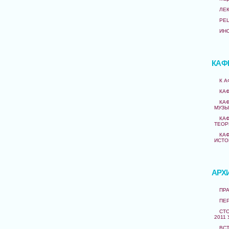
ЛЕ
РЕ
ИН
КАФ
К 
КА
КА
МУЗЫ
КА
ТЕОР
КА
ИСТО
АРХ
ПРА
ПЕ
СТО
2011 
ВС