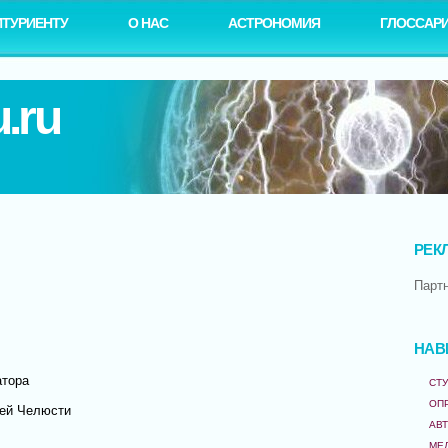
ИТУРИЕНТУ
О НАС
АСТРОНОМИЯ
ГЛОССАР
.ru
РЕК
Парт
НАВ
атора
СТУ
ОП
ней Челюсти
АВ
МЕ