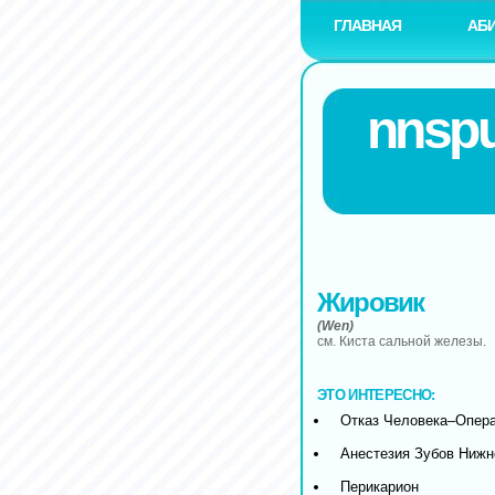
ГЛАВНАЯ
АБ
nnspu
Жировик
(Wen)
см. Киста сальной железы.
ЭТО ИНТЕРЕСНО:
Отказ Человека–Опер
Анестезия Зубов Ниж
Перикарион