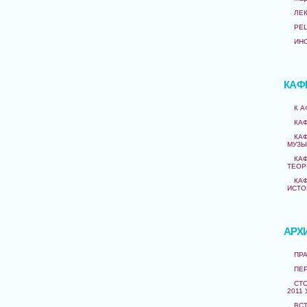
ЛЕ
РЕ
ИН
КАФ
К 
КА
КА
МУЗЫ
КА
ТЕОР
КА
ИСТО
АРХ
ПРА
ПЕ
СТО
2011 
ВС