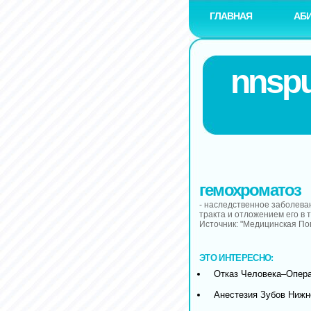
ГЛАВНАЯ
АБ
nnspu
гемохроматоз
- наследственное заболева
тракта и отложением его в т
Источник: "Медицинская П
ЭТО ИНТЕРЕСНО:
Отказ Человека–Опер
Анестезия Зубов Ниж