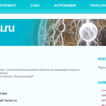
ИТУРИЕНТУ
О НАС
АСТРОНОМИЯ
ГЛОССАР
.ru
РЕК
Парт
ние с усилением всасывания железа из пищеварительного
канях.
опулярная Энциклопедия"
НАВ
СТУ
атора
ОП
ней Челюсти
АВ
МЕ