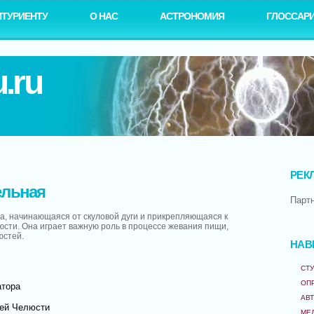
ИТУРИЕНТУ
О НАС
АСТРОНОМИЯ
ГЛОССАР
.ru
РЕК
льная
Парт
, начинающаяся от скуловой дуги и прикрепляющаяся к
юсти. Она играет важную роль в процессе жевания пищи,
юстей.
НАВ
СТУ
ОП
атора
АВ
ней Челюсти
МЕ