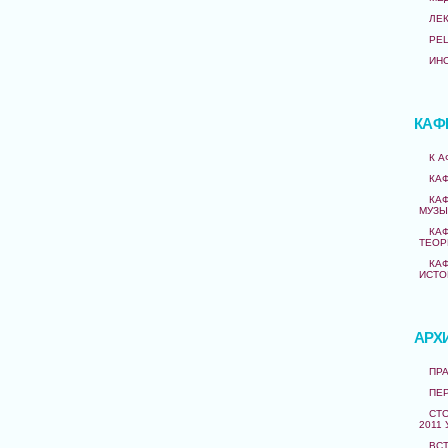
ЛЕ
РЕ
ИН
КАФ
К 
КА
КА
МУЗЫ
КА
ТЕОР
КА
ИСТО
АРХ
ПРА
ПЕ
СТО
2011 
ВС