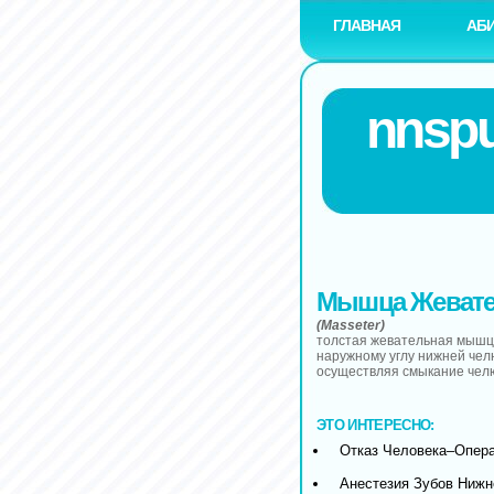
ГЛАВНАЯ
АБ
nnspu
Мышца Жевате
(Masseter)
толстая жевательная мышца
наружному углу нижней чел
осуществляя смыкание чел
ЭТО ИНТЕРЕСНО:
Отказ Человека–Опер
Анестезия Зубов Ниж