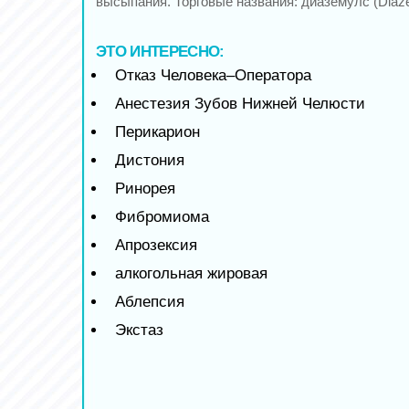
высыпания. Торговые названия: диаземулс (Diaze
ЭТО ИНТЕРЕСНО:
Отказ Человека–Оператора
Анестезия Зубов Нижней Челюсти
Перикарион
Дистония
Ринорея
Фибромиома
Апрозексия
алкогольная жировая
Аблепсия
Экстаз