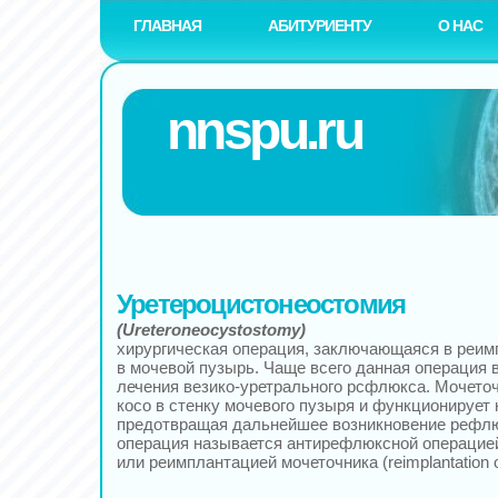
ГЛАВНАЯ
АБИТУРИЕНТУ
О НАС
nnspu.ru
Уретероцистонеостомия
(Ureteroneocystostomy)
хирургическая операция, заключающаяся в реим
в мочевой пузырь. Чаще всего данная операция 
лечения везико-уретрального рсфлюкса. Мочето
косо в стенку мочевого пузыря и функционирует 
предотвращая дальнейшее возникновение рефлю
операция называется антирефлюксной операцией (a
или реимплантацией мочеточника (reimplantation of