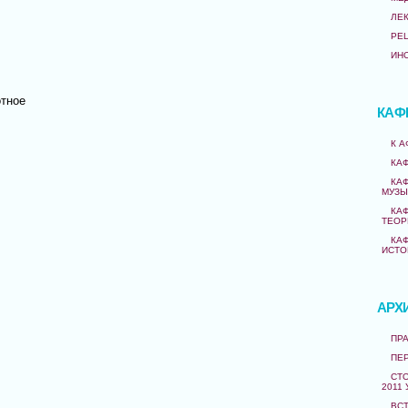
ЛЕ
РЕ
ИН
тное
КАФ
К 
КА
КА
МУЗЫ
КА
ТЕОР
КА
ИСТО
АРХ
ПРА
ПЕ
СТО
2011 
ВС