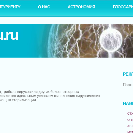
ИТУРИЕНТУ
О НАС
АСТРОНОМИЯ
ГЛОССАР
.ru
РЕК
Парт
, грибков, вирусов или других болезнетворных
 является идеальным условием выполнения хирургических
омощью стерилизации.
НАВ
СТУ
ОП
АВ
МЕ