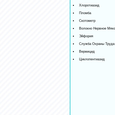
Хлоротиазид
Пломба
Скотометр
Волокно Нервное Мяко
Эйфория
Служба Охраны Труда
Вермицид
Циклопентиазид