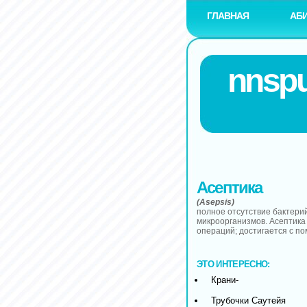
ГЛАВНАЯ
АБ
nnspu
Асептика
(Asepsis)
полное отсутствие бактерий
микроорганизмов. Асептика
операций; достигается с п
ЭТО ИНТЕРЕСНО:
Крани-
Трубочки Саутейя