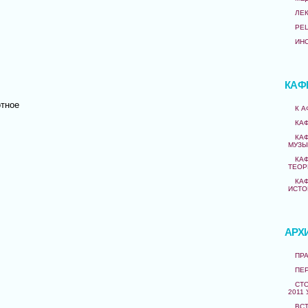
ЛЕ
РЕ
ИН
КАФ
тное
К 
КА
КА
МУЗЫ
КА
ТЕОР
КА
ИСТО
АРХ
ПРА
ПЕ
СТО
2011 
ВС