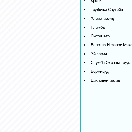
Крани-
Трубочки Саутейя
Хлоротиазид
Пломба
Скотометр
Волокно Нервное Мяко
Эйфория
Служба Охраны Труда
Вермицид
Циклопентиазид