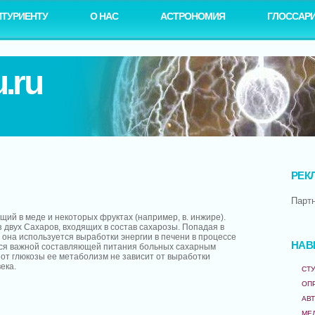
ИТУРИЕНТУ
О НАС
АСТРОНОМИЯ
ГЛОССАР
.ru
РЕК
Парт
щий в меде и некоторых фруктах (например, в. инжире).
 двух Сахаров, входящих в состав сахарозы. Попадая в
 она используется выработки энергии в печени в процессе
НАВ
тся важной составляющей питания больных сахарным
е от глюкозы ее метаболизм не зависит от выработки
ека.
СТУ
ОП
АВ
МЕ