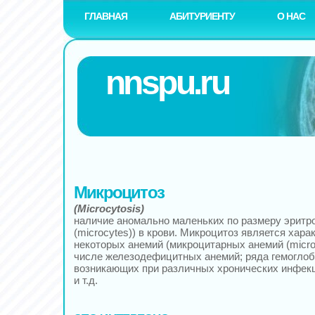
ГЛАВНАЯ
АБИТУРИЕНТУ
О НАС
nnspu.ru
Микроцитоз
(Microcytosis)
наличие аномально маленьких по размеру эритр
(microcytes)) в крови. Микроцитоз является хар
некоторых анемий (микроцитарных анемий (microc
числе железодефицитных анемий; ряда гемоглоб
возникающих при различных хронических инфек
и т.д.