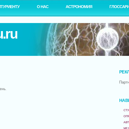
ИТУРИЕНТУ
О НАС
АСТРОНОМИЯ
ГЛОССАР
.ru
РЕК
Парт
ень.
НАВ
СТУ
ОП
АВ
МЕ