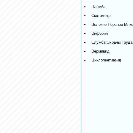
Пломба
Скотометр
Волокно Нервное Мяко
Эйфория
Служба Охраны Труда
Вермицид
Циклопентиазид