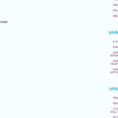
ЛЕ
РЕ
ИН
тное
КАФ
К 
КА
КА
МУЗЫ
КА
ТЕОР
КА
ИСТО
АРХ
ПРА
ПЕ
СТО
2011 
ВС