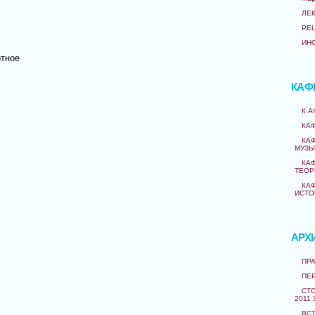
ЛЕ
РЕ
ИН
тное
КАФ
К 
КА
КА
МУЗЫ
КА
ТЕОР
КА
ИСТО
АРХ
ПРА
ПЕ
СТО
2011 
ВС