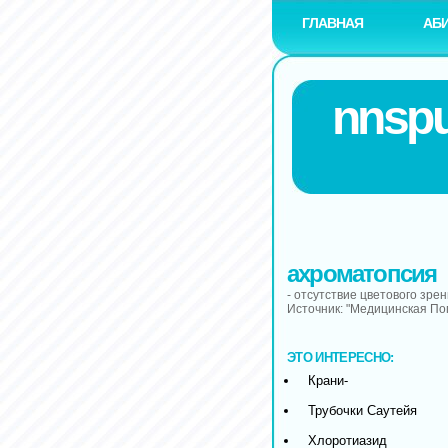
ГЛАВНАЯ
АБ
nnspu
ахроматопсия
- отсутствие цветового зрен
Источник: "Медицинская П
ЭТО ИНТЕРЕСНО:
Крани-
Трубочки Саутейя
Хлоротиазид