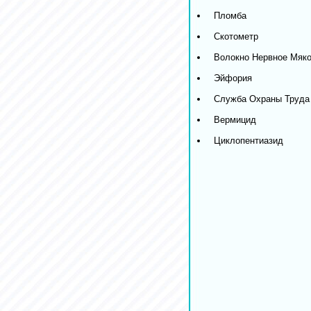
Пломба
Скотометр
Волокно Нервное Мяко
Эйфория
Служба Охраны Труда
Вермицид
Циклопентиазид