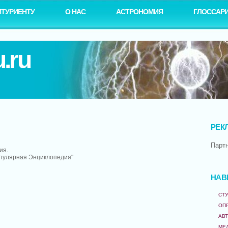
ИТУРИЕНТУ
О НАС
АСТРОНОМИЯ
ГЛОССАР
.ru
РЕК
Парт
ия.
опулярная Энциклопедия"
НАВ
СТУ
ОП
АВ
МЕ