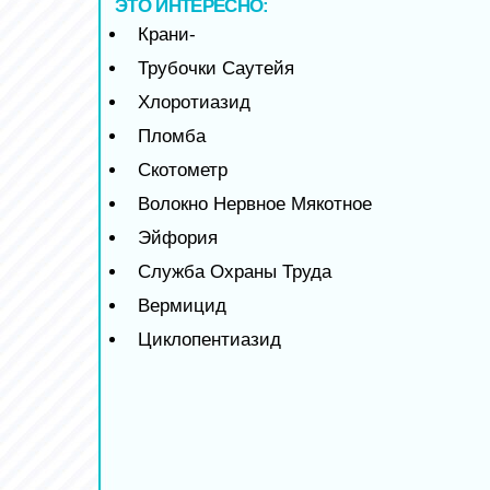
ЭТО ИНТЕРЕСНО:
Крани-
Трубочки Саутейя
Хлоротиазид
Пломба
Скотометр
Волокно Нервное Мякотное
Эйфория
Служба Охраны Труда
Вермицид
Циклопентиазид