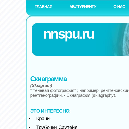
ГЛАВНАЯ
АБИТУРИЕНТУ
О НАС
nnspu.ru
Скиаграмма
(Skiagram)
""теневая фотография""; например, рентгеновски
рентгенографии. - Скнаграфия (skiagraphy).
ЭТО ИНТЕРЕСНО:
Крани-
Трубочки Саутейя