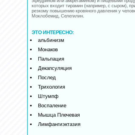
эфедрином или амфетамином) и пищевыми проду
которых входит тирамин (например, с сыром), пр
резкому повышению кровяного давления у челове
Моклобемид, Селегилин.
ЭТО ИНТЕРЕСНО:
альбинизм
Монаков
Пальпация
Декапсуляция
Послед
Трихология
Штумпф
Воспаление
Мышца Плечевая
Лимфангиэктазия