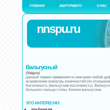
ГЛАВНАЯ
АБИТУРИЕНТУ
О НАС
nnspu.ru
Вальгусный
(Valgus)
данный термин применяется описания любой д
искривление вовнутрь конечностей (по отношению
Косолапость (вальгусная косолапость), Вальгус
большого пальца стопы, Колено вальгусное.
ЭТО ИНТЕРЕСНО:
альбинизм