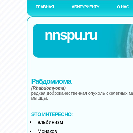
ГЛАВНАЯ
АБИТУРИЕНТУ
О НАС
nnspu.ru
Рабдомиома
(Rhabdomyoта)
редкая доброкачественная опухоль скелетных 
мышцы.
ЭТО ИНТЕРЕСНО:
альбинизм
Монаков