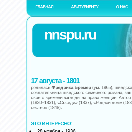
ГЛАВНАЯ
АБИТУРИЕНТУ
О НАС
nnspu.ru
17 августа - 1801
родилась
Фредрика Бремер
(ум. 1865), шведск
создательница шведского семейного романа, за
своего времени взгляды на права женщин. Авто
(1830–1831), «Соседи» (1837), «Родной дом» (183
сестер» (1848).
ЭТО ИНТЕРЕСНО:
28 ноября - 1936