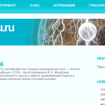
ИТУРИЕНТУ
О НАС
АСТРОНОМИЯ
ГЛОССАР
.ru
РЕК
16
Парт
71), английский поэт. Лучшее произведение Грея – «Элегия,
дбище» (1751) – было переведено В. А. Жуковским.
нхоличность, мысль о смерти, уравнивающей бедных и
 ярким образцом лирики сентиментализма.
НАВ
СТУ
ОП
АВ
МЕ