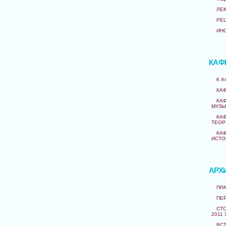
ЛЕ
РЕ
ИН
КАФ
К 
КА
КА
МУЗЫ
КА
ТЕОР
КА
ИСТО
АРХ
ПРА
ПЕ
СТО
2011 
ВС