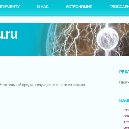
ИТУРИЕНТУ
О НАС
АСТРОНОМИЯ
ГЛОССАР
.ru
РЕК
Парт
обязательный предмет изучения в советских школах.
НАВ
СТУ
ОП
АВ
МЕ