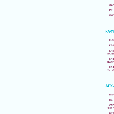
ЛЕ
РЕ
ИН
КАФ
К 
КА
КА
МУЗЫ
КА
ТЕОР
КА
ИСТО
АРХ
ПРА
ПЕ
СТО
2011 
ВС