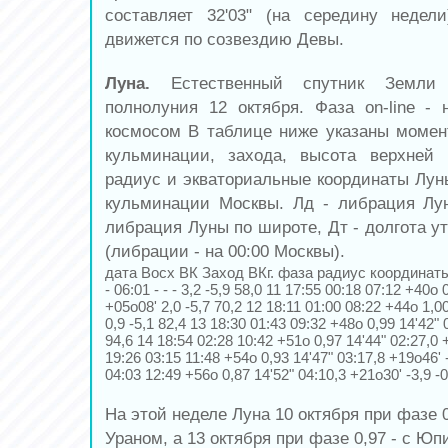
составляет 32'03" (на середину недел
движется по созвездию Девы.
Луна.
Естественный спутник Земли
полнолуния 12 октября. Фаза on-line -
космосом В таблице ниже указаны момен
кульминации, захода, высота верхней 
радиус и экваториальные координаты Лун
кульминации Москвы. Лд - либрация Лу
либрация Луны по широте, Дт - долгота у
(либрации - на 00:00 Москвы).
дата Восх ВК Заход ВКг. фаза радиус координаты
- 06:01 - - - 3,2 -5,9 58,0 11 17:55 00:18 07:12 +40o 
+05o08' 2,0 -5,7 70,2 12 18:11 01:00 08:22 +44o 1,0
0,9 -5,1 82,4 13 18:30 01:43 09:32 +48o 0,99 14'42" 
94,6 14 18:54 02:28 10:42 +51o 0,97 14'44" 02:27,0 +
19:26 03:15 11:48 +54o 0,93 14'47" 03:17,8 +19o46' -
04:03 12:49 +56o 0,87 14'52" 04:10,3 +21o30' -3,9 -0
На этой неделе Луна 10 октября при фазе 
Ураном, а 13 октября при фазе 0,97 - с Юп