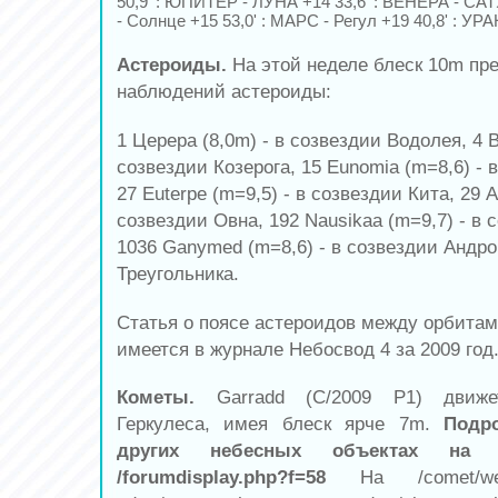
50,9' : ЮПИТЕР - ЛУНА +14 33,6' : ВЕНЕРА - СА
- Солнце +15 53,0' : МАРС - Регул +19 40,8' : УР
Астероиды.
На этой неделе блеск 10m пр
наблюдений астероиды:
1 Церера (8,0m) - в созвездии Водолея, 4 В
созвездии Козерога, 15 Eunomia (m=8,6) - 
27 Euterpe
(m=9,5) - в созвездии Кита, 29 Am
созвездии Овна, 192 Nausikaa (m=9,7) - в
1036 Ganymed (m=8,6) - в созвездии Андр
Треугольника.
Статья о поясе астероидов между орбита
имеется в журнале Небосвод 4 за 2009 год
Кометы.
Garradd (C/2009 P1)
движ
Геркулеса, имея блеск ярче 7m.
Подр
других небесных объектах на 
/forumdisplay.php?f=58
На /comet/week