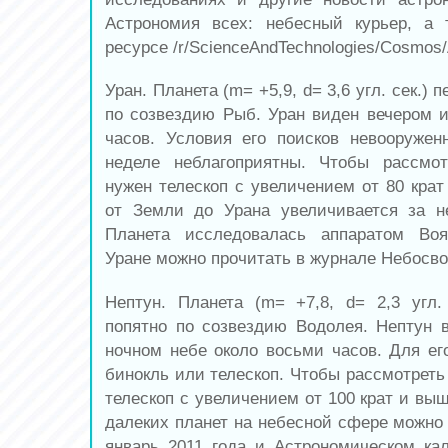
Астрономия всех: небесный курьер, а 
ресурсе /r/ScienceAndTechnologies/Cosmos
Уран. Планета (m= +5,9, d= 3,6 угл. сек.)
по созвездию Рыб. Уран виден вечером и
часов. Условия его поисков невооруже
неделе неблагоприятны. Чтобы рассмот
нужен телескоп с увеличением от 80 крат
от Земли до Урана увеличивается за н
Планета исследовалась аппаратом Во
Уране можно прочитать в журнале Небосвод
Нептун. Планета (m= +7,8, d= 2,3 угл.
попятно по созвездию Водолея. Нептун 
ночном небе около восьми часов. Для ег
бинокль или телескоп. Чтобы рассмотреть
телескоп с увеличением от 100 крат и вы
далеких планет на небесной сфере можно 
январь 2011 года и Астрономическом кал