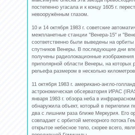
постепенно угасала и к концу 1605 г. пере
невооружённым глазом.
10 и 14 октября 1983 г. советские автомати
межпланетные станции "Венера-15" и "Вене
соответственно были выведены на орбиты
спутников Венеры. В последующие дни вп
получены радиолокационные изображения
приполярной области Венеры, на которых 
рельефа размером в несколько километров
11 октября 1983 г. американо-англо-голлан
астрономическая обсерватория ИРАС (IRAS
января 1983 г. обзора неба в инфракрасном
обнаружила объект, который в перигелии п
два с лишним раза ближе Меркурия. Его о
совпадает с орбитой метеорного потока Г
открытое небесное тело, скорее всего, явл
породившей Геминиды.