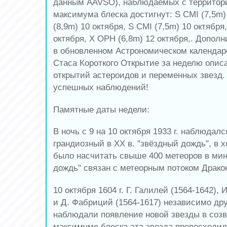
данным AAVSO), наблюдаемых с территор
максимума блеска достигнут: S CMI (7,5m)
(8,9m) 10 октября, S CMI (7,5m) 10 октября
октября, X OPH (6,8m) 12 октября,. Допол
в обновленном Астрономическом календаре 
Стаса Короткого Открытие за неделю опис
открытий астероидов и переменных звезд.
успешных наблюдений!
Памятные даты недели:
В ночь с 9 на 10 октября 1933 г. наблюдал
грандиозный в XX в. "звёздный дождь", в 
было насчитать свыше 400 метеоров в мин
дождь" связан с метеорным потоком Драко
10 октября 1604 г. Г. Галилей (1564-1642), 
и Д. Фабриций (1564-1617) независимо дру
наблюдали появление новой звезды в соз
максимуме блеска эта звезда превосходил