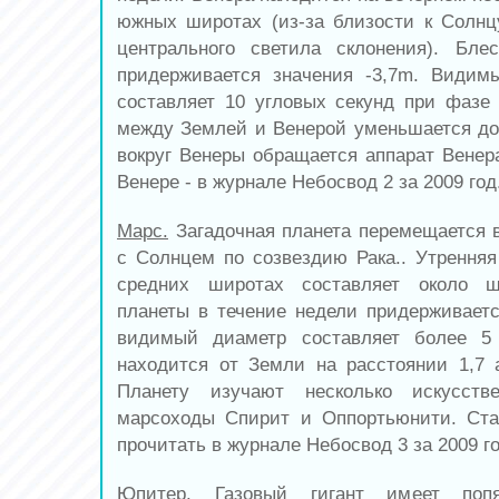
южных широтах (из-за близости к Солн
центрального светила склонения). Бле
придерживается значения -3,7m. Видим
составляет 10 угловых секунд при фазе 
между Землей и Венерой уменьшается д
вокруг Венеры обращается аппарат Венера
Венере - в журнале Небосвод 2 за 2009 год
Марс.
Загадочная планета перемещается 
с Солнцем по созвездию Рака.. Утрення
средних широтах составляет около ш
планеты в течение недели придерживаетс
видимый диаметр составляет более 5
находится от Земли на расстоянии 1,7 а
Планету изучают несколько искусств
марсоходы Спирит и Оппортьюнити. Ст
прочитать в журнале Небосвод 3 за 2009 го
Юпитер. Газовый гигант имеет поп