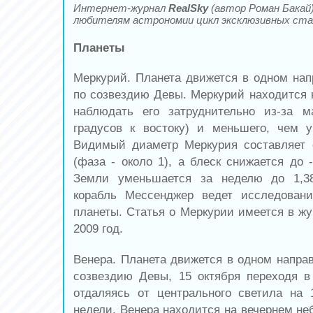
Интернет-журнал
RealSky
(автор Роман Бакай
любителям астрономии цикл эксклюзивных ста
Планеты
Меркурий. Планета движется в одном на
по созвездию Девы. Меркурий находится н
наблюдать его затруднительно из-за м
градусов к востоку) и меньшего, чем 
Видимый диаметр Меркурия составляет 
(фаза - около 1), а блеск снижается до 
Земли уменьшается за неделю до 1,38
корабль Мессенджер ведет исследовани
планеты. Статья о Меркурии имеется в жу
2009 год.
Венера. Планета движется в одном напра
созвездию Девы, 15 октября переходя в
отдаляясь от центрального светила на 
недели. Венера находится на вечернем неб