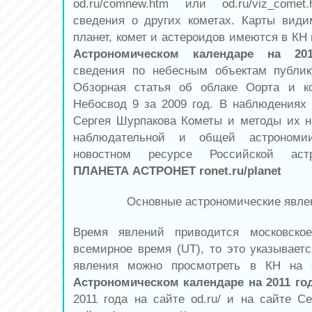
od.ru/comnew.htm или od.ru/viz_com
сведения о других кометах. Карты вид
планет, комет и астероидов имеются в КН н
Астрономическом календаре на 20
сведения по небесным объектам публику
Обзорная статья об облаке Оорта и к
Небосвод 9 за 2009 год. В наблюдениях 
Сергея Шурпакова Кометы и методы их 
наблюдательной и общей астроном
новостном ресурсе Российской аст
ПЛАНЕТА АСТРОНЕТ ronet.ru/planet
Основные астрономические явле
Время явлений приводится московско
всемирное время (UT), то это указываетс
явления можно просмотреть в КН на 
Астрономическом календаре на 2011 го
2011 года на сайте od.ru/ и на сайте Се