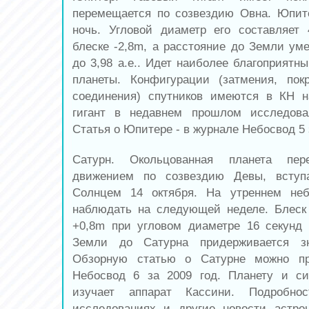
перемещается по созвездию Овна. Юпит
ночь. Угловой диаметр его составляет
блеске -2,8m, а расстояние до Земли ум
до 3,98 а.е.. Идет наиболее благоприятн
планеты. Конфигурации (затмения, пок
соединения) спутников имеются в КН н
гигант в недавнем прошлом исследова
Статья о Юпитере - в журнале Небосвод 5 з
Сатурн. Окольцованная планета пе
движением по созвездию Девы, вступ
Солнцем 14 октября. На утреннем не
наблюдать на следующей неделе. Блеск
+0,8m при угловом диаметре 16 секунд 
Земли до Сатурна придерживается зн
Обзорную статью о Сатурне можно пр
Небосвод 6 за 2009 год. Планету и си
изучает аппарат Кассини. Подробно
исследованиях и другие новости астро