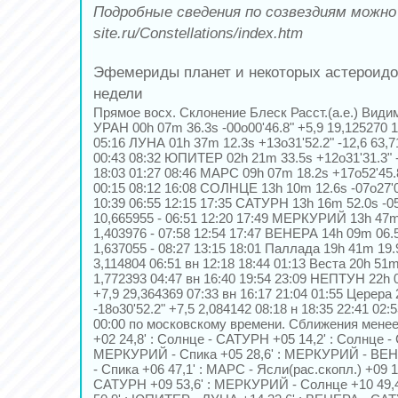
Подробные сведения по созвездиям можно
site.ru/Constellations/index.htm
Эфемериды планет и некоторых астероидо
недели
Прямое восх. Склонение Блеск Расст.(а.е.) Вид
УРАН 00h 07m 36.3s -00o00'46.8" +5,9 19,125270 1
05:16 ЛУНА 01h 37m 12.3s +13o31'52.2" -12,6 63,7
00:43 08:32 ЮПИТЕР 02h 21m 33.5s +12o31'31.3" -
18:03 01:27 08:46 МАРС 09h 07m 18.2s +17o52'45.8
00:15 08:12 16:08 СОЛНЦЕ 13h 10m 12.6s -07o27'0
10:39 06:55 12:15 17:35 САТУРН 13h 16m 52.0s -05
10,665955 - 06:51 12:20 17:49 МЕРКУРИЙ 13h 47m 2
1,403976 - 07:58 12:54 17:47 ВЕНЕРА 14h 09m 06.5s
1,637055 - 08:27 13:15 18:01 Паллада 19h 41m 19.
3,114804 06:51 вн 12:18 18:44 01:13 Веста 20h 51m
1,772393 04:47 вн 16:40 19:54 23:09 НЕПТУН 22h 0
+7,9 29,364369 07:33 вн 16:17 21:04 01:55 Церера
-18o30'52.2" +7,5 2,084142 08:18 н 18:35 22:41 02:
00:00 по московскому времени. Сближения менее 
+02 24,8' : Солнце - САТУРН +05 14,2' : Солнце - 
МЕРКУРИЙ - Спика +05 28,6' : МЕРКУРИЙ - ВЕН
- Спика +06 47,1' : МАРС - Ясли(рас.скопл.) +09 
САТУРН +09 53,6' : МЕРКУРИЙ - Солнце +10 49,4