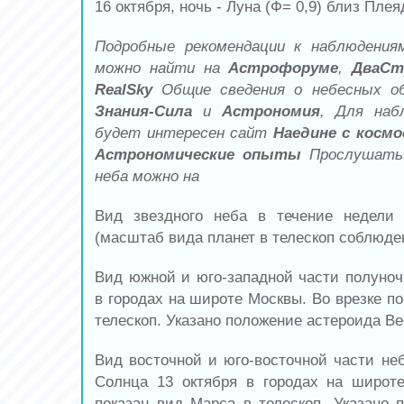
16 октября, ночь - Луна (Ф= 0,9) близ Плея
Подробные рекомендации к наблюдени
можно найти на
Астрофоруме
,
ДваСт
RealSky
Общие сведения о небесных об
Знания-Сила
и
Астрономия
, Для наб
будет интересен сайт
Наедине с косм
Астрономические опыты
П
рослушать 
неба можно на
Вид звездного неба в течение недели
(масштаб вида планет в телескоп соблюден
Вид южной и юго-западной части полуночн
в городах на широте Москвы. Во врезке п
телескоп. Указано положение астероида Ве
Вид восточной и юго-восточной части неб
Солнца 13 октября в городах на широт
показан вид Марса в телескоп. Указано 