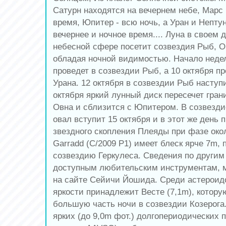
Сатурн находятся на вечернем небе, Марс 
время, Юпитер - всю ночь, а Уран и Непт
вечернее и ночное время.... Луна в своем 
небесной сфере посетит созвездия Рыб, О
обладая ночной видимостью. Начало неде
проведет в созвездии Рыб, а 10 октября п
Урана. 12 октября в созвездии Рыб наступ
октября яркий лунный диск пересечет гран
Овна и сблизится с Юпитером. В созвезд
овал вступит 15 октября и в этот же день
звездного скопления Плеяды при фазе окол
Garradd (C/2009 P1) имеет блеск ярче 7m,
созвездию Геркулеса. Сведения по другим
доступным любительским инструментам, 
на сайте Сейичи Йошида. Среди астероид
яркости принадлежит Весте (7,1m), котор
большую часть ночи в созвездии Козерога
ярких (до 9,0m фот.) долгопериодических 