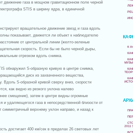
 движение газа в мощном гравитационном поле черной
ЛЕ
пектрографа STIS в ширину ядра, в единичной
РЕ
ИН
нстрируют вращательное движение звезд и газа вдоль
олны показывает, движется ли объект к наблюдателю
КАФ
расстояние от центральной линии (желто-зеленые
К 
ащательная скорость. Если бы не было черной дыры,
КА
тикальным отрезком вдоль снимка.
КА
МУЗЫ
TIS обнаружил S-образную кривую в центре снимка,
КА
ТЕОР
ращающийся диск из захваченного вещества,
КА
 Вдоль S-образной кривой сверху вниз, скорости
ИСТО
ся, как видно из резкого уклона налево
инее смещение), затем в центре видны огромные
АРХ
я и удаляющегося газа в непосредственной близости от
т симметричный верхнему уклон направо, и назад к
ПРА
ПЕ
СТО
2011 
сть достигает 400 км/сек в пределах 26 световых лет
ВС