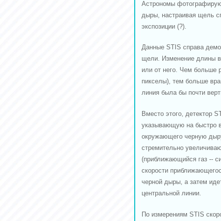
Астрономы фотографируют
дыры, настраивая щель с
экспозиции (?).
Данные STIS справа демо
щели. Изменение длины в
или от него. Чем больше 
пикселы), тем больше вр
линия была бы почти вер
Вместо этого, детектор S
указывающую на быстро в
окружающего черную дыру.
стремительно увеличивают
(приближающийся газ -- с
скорости приближающегос
черной дыры, а затем иде
центральной линии.
По измерениям STIS скоро