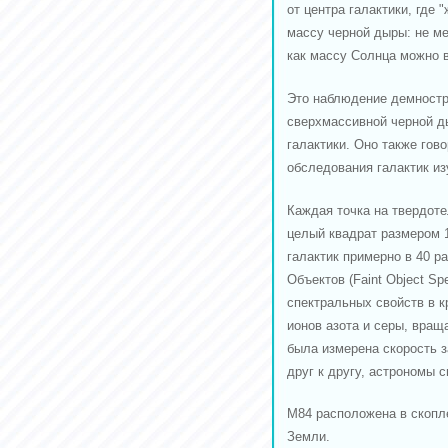
от центра галактики, где
массу черной дыры: не ме
как массу Солнца можно в
Это наблюдение демностр
сверхмассивной черной ды
галактики. Оно также гов
обследования галактик из
Каждая точка на твердоте
целый квадрат размером 1
галактик примерно в 40 р
Объектов (Faint Object Sp
спектральных свойств в к
ионов азота и серы, вращ
была измерена скорость з
друг к другу, астрономы 
М84 расположена в скопле
Земли.