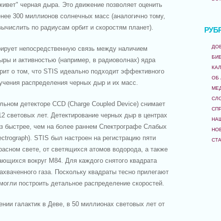
 "живет" черная дыра. Это движение позволяет оценить
нее 300 миллионов солнечных масс (аналогично тому,
ычислить по радиусам орбит и скоростям планет).
РУБ
ДО
ирует непосредственную связь между наличием
БИ
ры и активностью (например, в радиоволнах) ядра
КА
орит о том, что STIS идеально подходит эффективного
ОБ
учения распределения черных дыр и их масс.
МЕ
СЛ
льном детекторе CCD (Charge Coupled Device) снимает
СП
2 световых лет. Детектирование черных дыр в центрах
НА
аз быстрее, чем на более раннем Спектрографе Слабых
НО
ectrograph). STIS был настроен на регистрацию пяти
СТ
расном свете, от светящихся атомов водорода, а также
ающихся вокруг М84. Для каждого снятого квадрата
ахваченного газа. Поскольку квадраты тесно прилегают
смогли построить детальное распределение скоростей.
нии галактик в Деве, в 50 миллионах световых лет от