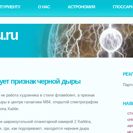
ИТУРИЕНТУ
О НАС
АСТРОНОМИЯ
ГЛОССАР
.ru
РЕК
рует признак черной дыры
Парт
- не работа художника в стиле фламбоянт, а признак
ыры в центре галактики М84, открытой спектрографом
НАВ
опа Хаббл.
СТУ
ОП
ое широкоугольной планетарной камерой 2 Хаббла,
АВ
и, где, как подозревают, находится чернаня дыра.
МЕ