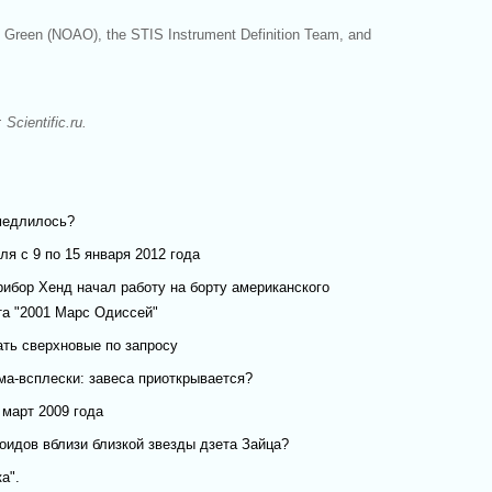
d Green (NOAO), the STIS Instrument Definition Team, and
Scientific.ru.
медлилось?
я с 9 по 15 января 2012 года
ибор Хенд начал работу на борту американского
та "2001 Марс Одиссей"
ать сверхновые по запросу
ма-всплески: завеса приоткрывается?
 март 2009 года
оидов вблизи близкой звезды дзета Зайца?
а".