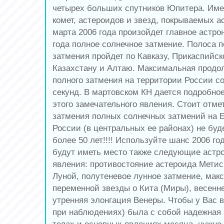
четырех больших спутников Юпитера. Име
комет, астероидов и звезд, покрываемых а
марта 2006 года произойдет главное астр
года полное солнечное затмение. Полоса 
затмения пройдет по Кавказу, Прикаспийск
Казахстану и Алтаю. Максимальная продо
полного затмения на территории России с
секунд. В мартовском КН дается подробно
этого замечательного явления. Стоит отмет
затмения полных солнечных затмений на 
России (в центральных ее районах) не бу
более 50 лет!!!! Используйте шанс 2006 го
будут иметь место также следующие астр
явления: противостояние астероида Метис
Луной, полутеневое лунное затмение, мак
переменной звезды о Кита (Миры), весенн
утренняя элонгация Венеры. Чтобы у Вас в
при наблюдениях) была с собой надежная 