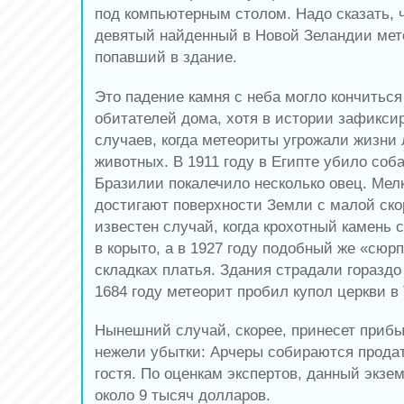
под компьютерным столом. Надо сказать, 
девятый найденный в Новой Зеландии мет
попавший в здание.
Это падение камня с неба могло кончитьс
обитателей дома, хотя в истории зафиксир
случаев, когда метеориты угрожали жизни
животных. В 1911 году в Египте убило соба
Бразилии покалечило несколько овец. Мел
достигают поверхности Земли с малой скор
известен случай, когда крохотный камень с
в корыто, а в 1927 году подобный же «сюр
складках платья. Здания страдали гораздо
1684 году метеорит пробил купол церкви в
Нынешний случай, скорее, принесет прибы
нежели убытки: Арчеры собираются прода
гостя. По оценкам экспертов, данный экзе
около 9 тысяч долларов.