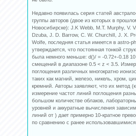
Недавно появилась серия статей австрало
группы авторов (двое из которых в прошло
Новосибирске): J.K Webb, M.T. Murphy, V. V
Dzuba, J. D. Barrow, C. W. Churchill, J. X. P
Wolfe, последняя статья имеется в astro-ph
утверждается, что постоянная тонкой стру
была немного меньше: d()/ = -0.72+-0.18 10
смещений в диапазоне 0.5 < z < 3.5. Изме
поглощения различных многократно иониз
таких как магний, железо, никель, хром, ц
кремний. Авторы заявляют, что их метод (
измерение частот линий поглощения разн
большом количестве облаков, лабораторн
уровней и аккуратные вычисления зависи
линий от ) дает примерно 10-кратное прев
по сравнению с ранее использовавшимися