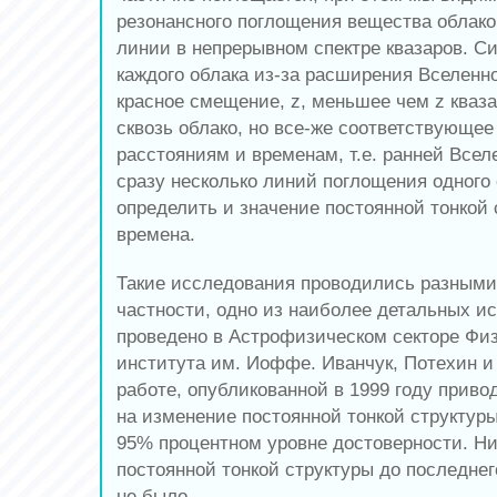
резонансного поглощения вещества облако
линии в непрерывном спектре квазаров. С
каждого облака из-за расширения Вселенн
красное смещение, z, меньшее чем z кваз
сквозь облако, но все-же соответствующе
расстояниям и временам, т.е. ранней Всел
сразу несколько линий поглощения одного
определить и значение постоянной тонкой 
времена.
Такие исследования проводились разными
частности, одно из наиболее детальных и
проведено в Астрофизическом секторе Физ
института им. Иоффе. Иванчук, Потехин 
работе, опубликованной в 1999 году приво
на изменение постоянной тонкой структуры: 
95% процентном уровне достоверности. Н
постоянной тонкой структуры до последне
не было.