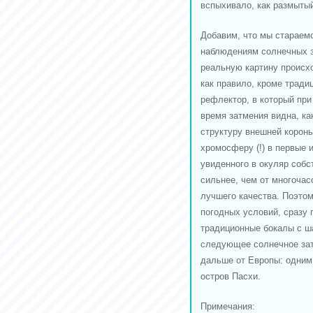
вспыхивало, как размыты
Добавим, что мы стараем
наблюдениям солнечных з
реальную картину происх
как правило, кроме тради
рефлектор, в который пр
время затмения видна, ка
структуру внешней корон
хромосферу (!) в первые 
увиденного в окуляр собс
сильнее, чем от многочас
лучшего качества. Поэтом
погодных условий, сразу 
традиционные бокалы с ша
следующее солнечное зат
дальше от Европы: одним
остров Пасхи.
Примечания: