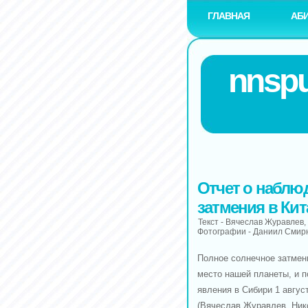
ГЛАВНАЯ
АБ
nnspu
Отчет о наблю
затмения в Кит
Текст - Вячеслав Журавлев
Фотографии - Даниил Смир
Полное солнечное затмени
место нашей планеты, и п
явления в Сибири 1 авгус
(Вячеслав Журавлев, Ник