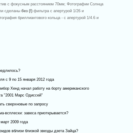
ктив с фокусным расстоянием 70мм; Фотографии Солнца
ыли сделаны
без (!)
фильтра с апертурой 1/26 и
тография бриллиантового кольца - с апертурой 1/4.6 и
медлилось?
я с 9 по 15 января 2012 года
ибор Хенд начал работу на борту американского
та "2001 Марс Одиссей"
ать сверхновые по запросу
ма-всплески: завеса приоткрывается?
 март 2009 года
оидов вблизи близкой звезды дзета Зайца?