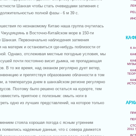
рестности Шанхая чтобы стать очевидцами затмения с
ЛЕ
РЕ
одолжительностью полной фазы - 6 м 39 с.
ИН
ешествия по незнакомому Китаю наша группа очутилась
 Чжуцзяцзянь в Восточно-Китайском море в 150-ти
КАФ
е Шанхая. Первоначально наблюдения затмения
 на материк и остановиться где-нибудь поблизости от
К 
ой. Однако, отслеживая местные погодные условия, мы
КА
 сушей почти постоянно висит дымка, не пропадающая
КА
МУЗЫ
ов. В то же время, над океаном регулярно дует ветер,
КА
ТЕОР
нвенкцию и препятствуя образованию облачности в том
КА
ни, а температура днем в шанхайском регионе регулярно
ИСТО
дусов. Поэтому было решено остаться на курорте, тем
совместить приятное с полезным: омыть ноги в
АРХ
реть одно из лучших представлений, на которое только
ПРА
ПЕ
тмением стояла хорошая погода с ясным утренним
СТО
2011 
а появились надежные данные, что с севера движется
ВС