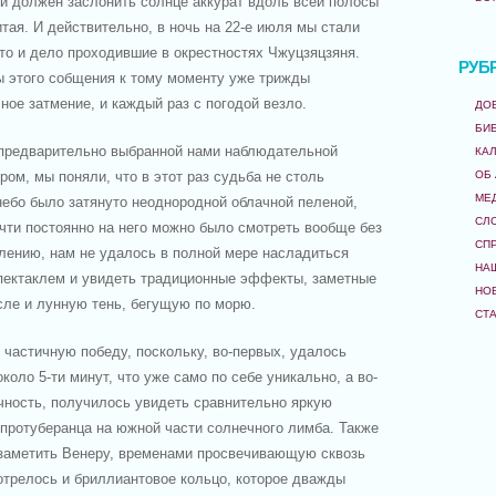
й должен заслонить солнце аккурат вдоль всей полосы
тая. И действительно, в ночь на 22-е июля мы стали
 то и дело проходившие в окрестностях Чжуцзяцзяня.
РУБ
ы этого собщения к тому моменту уже трижды
ое затмение, и каждый раз с погодой везло.
ДО
БИ
предварительно выбранной нами наблюдательной
КА
ОБ
ом, мы поняли, что в этот раз судьба не столь
МЕ
 небо было затянуто неоднородной облачной пеленой,
СЛ
чти постоянно на него можно было смотреть вообще без
СП
лению, нам не удалось в полной мере насладиться
НА
ектаклем и увидеть традиционные эффекты, заметные
НО
исле и лунную тень, бегущую по морю.
СТ
 частичную победу, поскольку, во-первых, удалось
оло 5-ти минут, что уже само по себе уникально, а во-
чность, получилось увидеть сравнительно яркую
протуберанца на южной части солнечного лимба. Также
 заметить Венеру, временами просвечивающую сквозь
отрелось и бриллиантовое кольцо, которое дважды