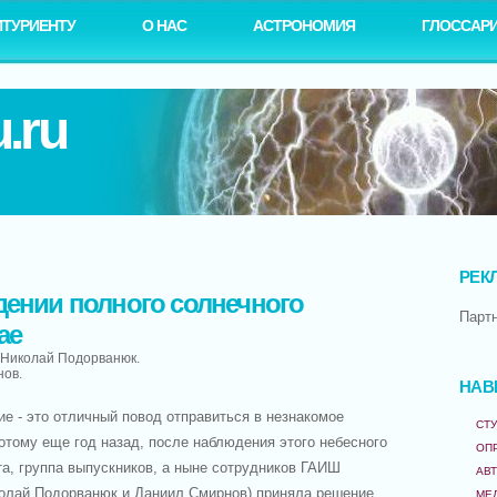
ИТУРИЕНТУ
О НАС
АСТРОНОМИЯ
ГЛОССАР
.ru
РЕК
дении полного солнечного
Парт
ае
, Николай Подорванюк.
нов.
НАВ
е - это отличный повод отправиться в незнакомое
СТУ
отому еще год назад, после наблюдения этого небесного
ОП
та, группа выпускников, а ныне сотрудников ГАИШ
АВ
олай Подорванюк и Даниил Смирнов) приняла решение
МЕ