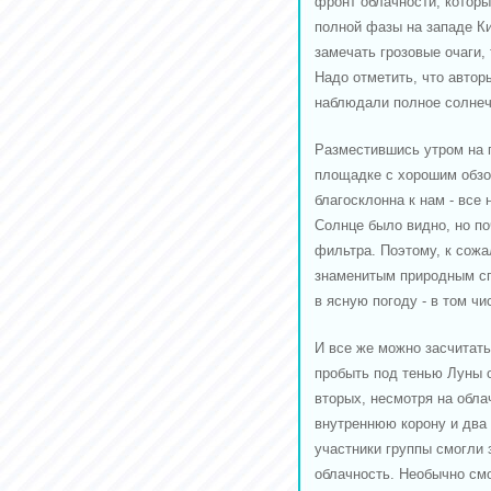
фронт облачности, которы
полной фазы на западе Ки
замечать грозовые очаги,
Надо отметить, что автор
наблюдали полное солнечн
Разместившись утром на 
площадке с хорошим обзор
благосклонна к нам - все
Солнце было видно, но по
фильтра. Поэтому, к сожа
знаменитым природным сп
в ясную погоду - в том ч
И все же можно засчитать
пробыть под тенью Луны ок
вторых, несмотря на обла
внутреннюю корону и два 
участники группы смогли
облачность. Необычно см