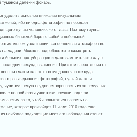
й туманом далекий фонарь.
ся уделять основное внимание визуальным
атмений, ибо ни одна фотография не передает
одящего лучше человеческого глаза. Поэтому группа,
ционных биноклей берет с собой и небольшой
и оптимальном увеличении вся солнечная атмосфера во
к на ладони. Можно в подробностях рассмотреть
ы и больших протуберанцев и даже заметить ярко алую
и последние секунды затмения. При этом впечатления от
твенным глазом за сотню секунд конечно же куда
ового разглядывания фотографий, пускай даже и
у, чувствуя некую неудовлетворенность из-за нелучших
после полной фазы участники поездки подняли
мпанским за то, чтобы попытаться попасть на
мение, которое произойдет 11 июля 2010 года еще
 из наиболее подходящих мест его наблюдения станет