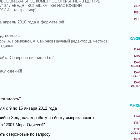
 НОВОЕ ВИЗУАЛЬНОЕ КОМЕТНОЕ ОТКРЫТИЕ - В ЦЕНТРЕ
V407 ЛЕБЕДЯ - ВСПЫШКА - ВЫ НАСТОЯЩИЙ
ЛЕ
ЛИ.... (астроюмор)
РЕ
ИН
а апрель 2010 года в формате pdf
д:
номер 1
КАФ
оры А. Новичонок, А. Смирнов Научный редактор Д. Честнов
етдинов
К 
КА
айта Северное сияние od.ru/
КА
МУЗЫ
наблюдений!
КА
ТЕОР
КА
ИСТО
медлилось?
АРХ
я с 9 по 15 января 2012 года
ПРА
ибор Хенд начал работу на борту американского
ПЕ
та "2001 Марс Одиссей"
СТО
2011 
ать сверхновые по запросу
ВС