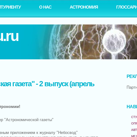
ИТУРИЕНТУ
О НАС
АСТРОНОМИЯ
ГЛОССАР
.ru
РЕК
ая газета" - 2 выпуск (апрель
Парт
трономии!
НАВ
СТУ
ер "Астрономической газеты"
ОП
АВ
азным приложением к журналу "Небосвод"
МЕ