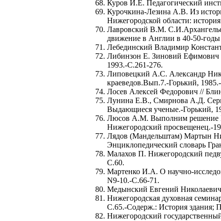
Куров И.Е. Педагогический инсти
Курочкина-Лезина А.В. Из истор
Нижегородской области: история 
Лавровский В.М. С.И.Архангельск
движение в Англии в 40-50-годы X
Лебединский Владимир Константи
Либинзон Е. Зиновий Ефимович 
1993.-С.261-276.
Липовецкий А.С. Александр Нико
краеведов.Вып.7.-Горький, 1985.-
Лосев Алексей Федорович // Бли
Лунина Е.В., Смирнова А.Д. Сер
Выдающиеся ученые.-Горький, 19
Люсов А.М. Выполним решение ЦК
Нижегородский просвещенец.-193
Лядов (Мандельштам) Мартын Ни
Энциклопедический словарь Грана
Малахов П. Нижегородский педву
C.60.
Мартенко И.А. О научно-исследов
N9-10.-С.66-71.
Медынский Евгений Николаевич //
Нижегородская духовная семинари
С.65.-Содерж.: История здания; 
Нижегородский государственный 