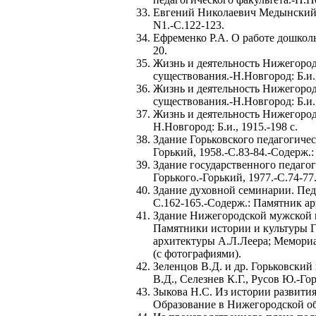
Евгений Николаевич Медынский: (
N1.-С.122-123.
Ефременко Р.А. О работе дошколь
20.
Жизнь и деятельность Нижегородс
существования.-Н.Новгород: Б.и.,
Жизнь и деятельность Нижегородс
существования.-Н.Новгород: Б.и.,
Жизнь и деятельность Нижегородс
Н.Новгород: Б.и., 1915.-198 с.
Здание Горьковского педагогичес
Горький, 1958.-С.83-84.-Содерж.
Здание государственного педагог
Горького.-Горький, 1977.-С.74-77
Здание духовной семинарии. Педа
С.162-165.-Содерж.: Памятник ар
Здание Нижегородской мужской г
Памятники истории и культуры Го
архитектуры А.Л.Леера; Мемори
(с фотографиями).
Зеленцов В.Д. и др. Горьковский
В.Д., Селезнев К.Г., Русов Ю.-Гор
Зыкова Н.С. Из истории развити
Образование в Нижегородской обл