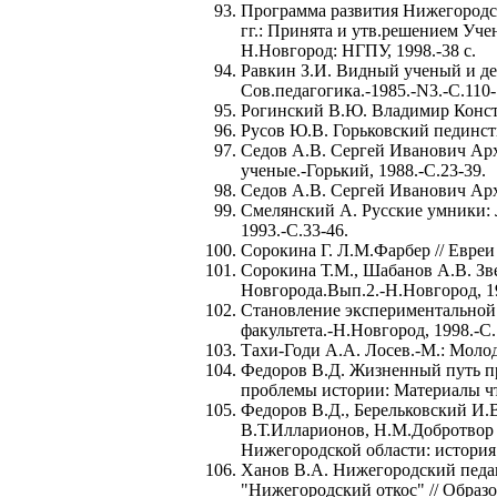
Программа развития Нижегородск
гг.: Принята и утв.решением Учен
Н.Новгород: НГПУ, 1998.-38 с.
Равкин З.И. Видный ученый и де
Сов.педагогика.-1985.-N3.-С.110-
Рогинский В.Ю. Владимир Конста
Русов Ю.В. Горьковский пединсти
Седов А.В. Сергей Иванович Арх
ученые.-Горький, 1988.-С.23-39.
Седов А.В. Сергей Иванович Арха
Смелянский А. Русские умники: 
1993.-С.33-46.
Сорокина Г. Л.М.Фарбер // Евреи
Сорокина Т.М., Шабанов А.В. Зв
Новгорода.Вып.2.-Н.Новгород, 19
Становление экспериментальной
факультета.-Н.Новгород, 1998.-С.
Тахи-Годи А.А. Лосев.-М.: Молода
Федоров В.Д. Жизненный путь пр
проблемы истории: Материалы чт
Федоров В.Д., Берельковский И.
В.Т.Илларионов, Н.М.Добротвор и
Нижегородской области: история 
Ханов В.А. Нижегородский педаг
"Нижегородский откос" // Образ