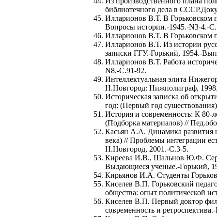
Из производственного плана пол
библиотечного дела в СССР.Докум
Илларионов В.Т. В Горьковском п
Вопросы истории.-1945.-N3-4.-С.
Илларионов В.Т. В Горьковском п
Илларионов В.Т. Из истории рус
записки ГГУ.-Горький, 1954.-Вып.
Илларионов В.Т. Работа историче
N8.-С.91-92.
Интеллектуальная элита Нижегоро
Н.Новгород: Нижполиграф, 1998.-
Историческая записка об открыт
год: (Первый год существования)
История и современность: К 80-
(Подборка материалов) // Пед.обо
Касьян А.А. Динамика развития 
века) // Проблемы интеграции е
Н.Новгород, 2001.-С.3-5.
Киреева И.В., Шальнов Ю.Ф. Сер
Выдающиеся ученые.-Горький, 19
Кирьянов И.А. Студенты Горьковс
Киселев В.П. Горьковский педаго
общества: опыт политической ист
Киселев В.П. Первый доктор фил
современность и ретроспектива.-