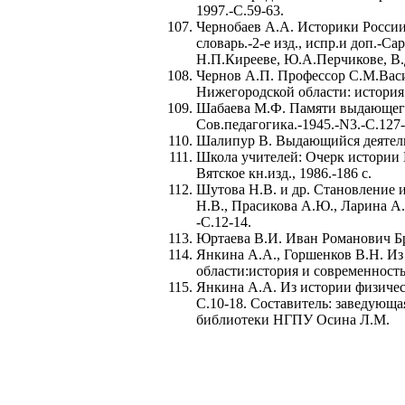
1997.-С.59-63.
Чернобаев А.А. Историки России
словарь.-2-е изд., испр.и доп.-С
Н.П.Кирееве, Ю.А.Перчикове, В
Чернов А.П. Профессор С.М.Васи
Нижегородской области: история 
Шабаева М.Ф. Памяти выдающегос
Сов.педагогика.-1945.-N3.-С.127-
Шалипур В. Выдающийся деятель 
Школа учителей: Очерк истории Г
Вятское кн.изд., 1986.-186 с.
Шутова Н.В. и др. Становление и
Н.В., Прасикова А.Ю., Ларина А.
-С.12-14.
Юртаева В.И. Иван Романович Бра
Янкина А.А., Горшенков В.Н. Из
области:история и современность.
Янкина А.А. Из истории физическ
С.10-18. Составитель: заведую
библиотеки НГПУ Осина Л.М.