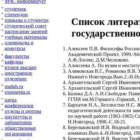
"
МЧС информирует
"
студятник
"
стипендии
Список литера
"
приказы о студентах
"
студенческий совет
государственно
"
расписание занятий
"
учебные материалы
олимпиады и
"
конкурсы
Алексеев П.В. Философы России X
Академический Проект, 1999.-944
"
факультеты
А.Ф.Лосеве, Д.М.Чеснокове.
"
кафедры
Алексеева А. По вузам и института
"
второе высшее
Алямовская В.Г., Романова В.В. 
иностранное
"
Нижнего Новгорода.Вып.2.-Н.Нов
отделение
Архангельский Сергей Иванович //
"
matlab.ru
Архангельский Сергей Иванович //
"
exponenta.ru
Балика Д.А. А.Н.Свободов: Памя
ГГПИ им.М.Горького.-Горький, 19
"
наука
Бархатов Н.А., Беллюстин Н.С. Ж
"
конференции
педагогической деятельности за
"
отделы и центры
по научной работе (1963-1965) С
институты и
"
Н.Новгород, 1998.-С.18-21.
лаборатории
Берельковский И.В. Видный исто
общественные
"
альманах.Вып.4.-Н.Новгород, 199
организации
Берельковский И.В. Виктор Троф