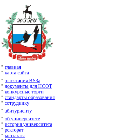
"
главная
"
карта сайта
"
аттестация ВУЗа
"
документы для НСОТ
"
конкурсные торги
"
стандарты образования
"
сотруднику
"
абитуриенту
"
об университете
"
история университета
"
ректорат
"
контакты