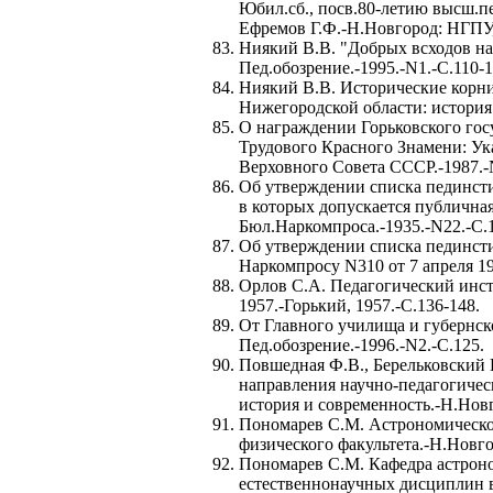
Юбил.сб., посв.80-летию высш.п
Ефремов Г.Ф.-Н.Новгород: НГПУ, 
Ниякий В.В. "Добрых всходов на 
Пед.обозрение.-1995.-N1.-С.110-1
Ниякий В.В. Исторические корни
Нижегородской области: история 
О награждении Горьковского гос
Трудового Красного Знамени: Ук
Верховного Совета СССР.-1987.-
Об утверждении списка пединст
в которых допускается публичная
Бюл.Наркомпроса.-1935.-N22.-С.
Об утверждении списка пединсти
Наркомпросу N310 от 7 апреля 193
Орлов С.А. Педагогический инсти
1957.-Горький, 1957.-С.136-148.
От Главного училища и губернско
Пед.обозрение.-1996.-N2.-С.125.
Повшедная Ф.В., Берельковский 
направления научно-педагогическ
история и современность.-Н.Новг
Пономарев С.М. Астрономическое
физического факультета.-Н.Новгор
Пономарев С.М. Кафедра астрон
естественнонаучных дисциплин в