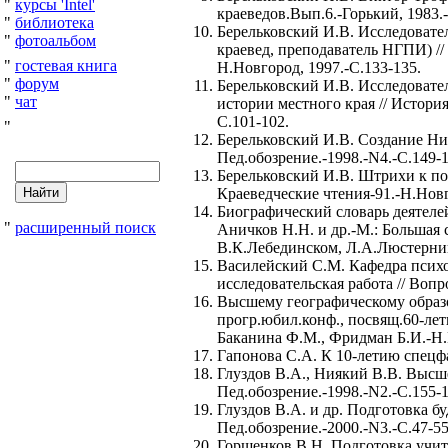
"
курсы 'Intel'
краеведов.Вып.6.-Горький, 1983.-
"
библиотека
Берельковский И.В. Исследоват
"
фотоальбом
краевед, преподаватель НГПИ) //
"
гостевая книга
Н.Новгород, 1997.-С.133-135.
"
форум
Берельковский И.В. Исследовате
"
чат
истории местного края // Истори
С.101-102.
"
Берельковский И.В. Создание Ни
Пед.обозрение.-1998.-N4.-С.149-1
Берельковский И.В. Штрихи к пор
Краеведческие чтения-91.-Н.Новг
Биографический словарь деятелей 
"
расширенный поиск
Аничков Н.Н. и др.-М.: Большая 
В.К.Лебединском, Л.А.Люстерни
Василейский С.М. Кафедра психо
исследовательская работа // Вопр
Высшему географическому образо
прогр.юбил.конф., посвящ.60-лет
Баканина Ф.М., Фридман Б.И.-Н.
Гапонова С.А. К 10-летию спецфа
Глуздов В.А., Ниякий В.В. Высш
Пед.обозрение.-1998.-N2.-С.155-1
Глуздов В.А. и др. Подготовка б
Пед.обозрение.-2000.-N3.-С.47-55
Горшенков В.Н. Подготовка учит