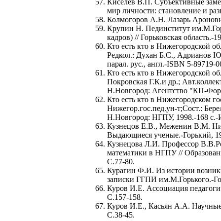
Киселев В.П. Субъективные заме
мир личности: становление и раз
Колмогоров А.Н. Лазарь Аронович
Крупин Н. Пединститут им.М.Гор
кадров) // Горьковская область.-1
Кто есть кто в Нижегородской об
Редкол.: Духан Б.С., Адрианов Ю
парал. рус., англ.-ISBN 5-89719-0
Кто есть кто в Нижегородской об
Покровская Г.К.и др.; Авт.коллек
Н.Новгород: Агентство "КП-Форпо
Кто есть кто в Нижегородском го
Нижегор.гос.пед.ун-т;Сост.: Бере
Н.Новгород: НГПУ, 1998.-168 с.-И
Кузнецов Е.В., Меженин В.М. Ни
Выдающиеся ученые.-Горький, 19
Кузнецова Л.И. Профессор В.В.Р
математики в НГПУ // Образовани
С.77-80.
Курагин Ф.И. Из истории возник
записки ГГПИ им.М.Горького.-Гор
Куров И.Е. Ассоциация педагогич
С.157-158.
Куров И.Е., Касьян А.А. Научные
С.38-45.