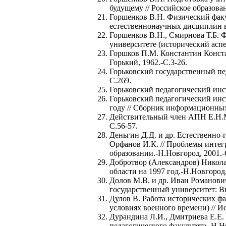
будущему // Российское образова
Горшенков В.Н. Физический факул
естественнонаучных дисциплин в
Горшенков В.Н., Смирнова Т.Б. 
университете (исторический аспе
Горшков П.М. Константин Конста
Горький, 1962.-С.3-26.
Горьковский государственный пед
С.269.
Горьковский педагогический инсти
Горьковский педагогический инст
году // Сборник информационны
Действительный член АПН Е.Н.Ме
С.56-57.
Деньгин Д.Д. и др. Естественно-
Орфанов И.К. // Проблемы инте
образовании.-Н.Новгород, 2001.-
Добротвор (Александров) Никола
области на 1997 год.-Н.Новгород,
Долов М.В. и др. Иван Романович
государственный университет: В
Дулов В. Работа исторических фа
условиях военного времени) // И
Дурандина Л.И., Дмитриева Е.Е.
педагогического факультета.-Н.Но