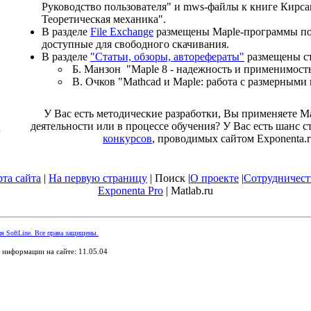
Руководство пользователя" и mws-файлы к книге
Кирса
Теоретическая механика"
.
В разделе
File Exchange
размещены Maple-программы по
доступные для свободного скачивания.
В разделе
"Статьи, обзоры, авторефераты"
размещены ст
Б. Манзон "Maple 8 - надежность и применимость
В. Очков "Mathcad и Maple: работа с размерными
У Вас есть методические разработки, Вы применяете M
деятельности или в процессе обучения? У Вас есть шанс с
конкурсов
, проводимых сайтом Exponenta.r
рта сайта
|
На первую страницу
| Поиск |
О проекте
|
Сотрудничест
Exponenta Pro
| Matlab.ru
я SoftLine. Все права защищены.
 информации на сайте: 11.05.04