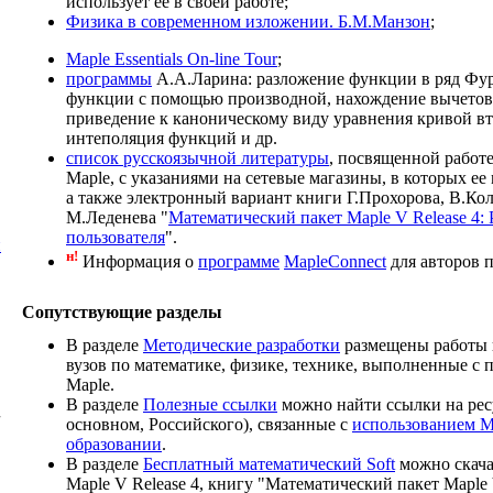
использует ее в своей работе;
Физика в современном изложении. Б.М.Манзон
;
Maple Essentials On-line Tour
;
программы
А.А.Ларина: разложение функции в ряд Фур
функции с помощью производной, нахождение вычетов
приведение к каноническому виду уравнения кривой вт
интеполяция функций и др.
список русскоязычной литературы
, посвященной работе
Maple, с указаниями на сетевые магазины, в которых е
а также электронный вариант книги Г.Прохорова, В.Кол
М.Леденева "
Математический пакет Maple V Release 4:
пользователя
".
й
н!
Информация о
программе
MapleConnect
для авторов
Сопутствующие разделы
В разделе
Методические разработки
размещены работы 
вузов по математике, физике, технике, выполненные с
Maple.
В разделе
Полезные ссылки
можно найти ссылки на ресу
основном, Российского), связанные с
использованием Ma
образовании
.
В разделе
Бесплатный математический Soft
можно скача
Maple
V
Release
4, книгу "Математический пакет Maple 