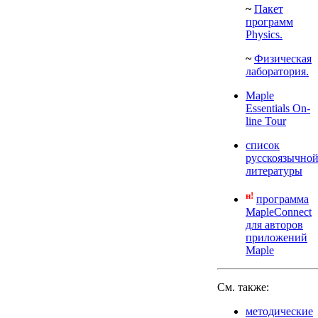
~
Пакет
программ
Physics.
~
Физическая
лаборатория.
Maple
Essentials On-
line Tour
список
русскоязычно
литературы
н!
программа
MapleConnect
для авторов
приложений
Maple
См. также:
методические