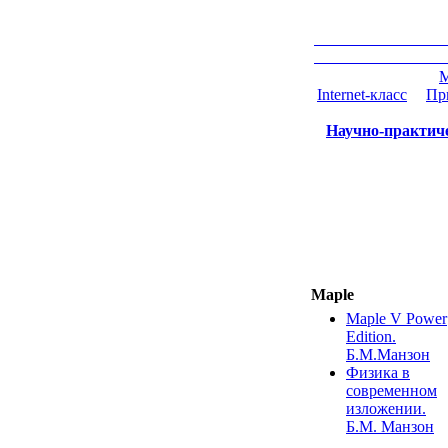
M
Internet-класс
|
Пр
Научно-практич
Maple
Maple V Power
Edition.
Б.М.Манзон
Физика в
современном
изложении.
Б.М. Манзон