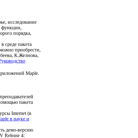
ье, исследование
 функции,
орого порядка,
 в среде пакета
е можно приобрести,
беева, К.Желнова,
 Руководство
 приложений
Maple
.
преподавателей
 помощью пакета
рсы Internet (в
ple в науке и
ть демо-версию
V Release 4: