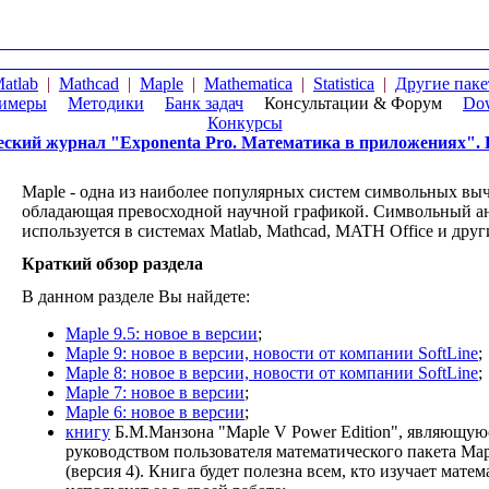
atlab
|
Mathcad
|
Maple
|
Mathematica
|
Statistica
|
Другие пак
имеры
|
Методики
|
Банк задач
|
Консультации & Форум
|
Do
Конкурсы
еский журнал "Exponenta Pro. Математика в приложениях". 
Maple - одна из наиболее популярных систем символьных вы
обладающая превосходной научной графикой. Символьный 
используется в системах Matlab, Mathcad, MATH Office и друг
Краткий обзор раздела
В данном разделе Вы найдете:
Maple 9.5:
новое в версии
;
Maple 9: новое в версии, новости от компании SoftLine
;
Maple 8: новое в версии, новости от компании SoftLine
;
Maple 7: новое в версии
;
Maple 6: новое в версии
;
книгу
Б.М.Манзона "Maple V Power Edition", являющую
руководством пользователя математического пакета Map
(версия 4). Книга будет полезна всем, кто изучает мате