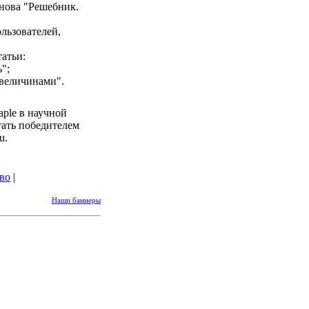
нова "Решебник.
льзователей,
атьи:
";
 величинами".
aple в научной
тать победителем
u.
во
|
Наши баннеры