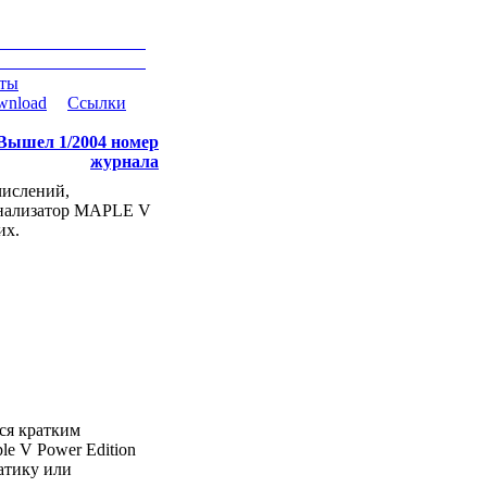
еты
wnload
|
Ссылки
|
Вышел 1/2004 номер
журнала
числений,
анализатор MAPLE V
их.
ся кратким
le V Power Edition
матику или